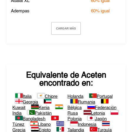
Adalat XL
60%
igual
Adempas
60%
igual
CARGAR MÁS
Equivalente de
Aceten
encontrado en:
Italia
Chipre
Holanda
Portugal
Georgia
Rumania
Kuwait
Kenia
Bélgica
Federación
India
Pakistán
Rusa
Letonia
Bangladesh
Polonia
Japón
Túnez
Líbano
Indonesia
Grecia
Egipto
Tailandia
Turquía