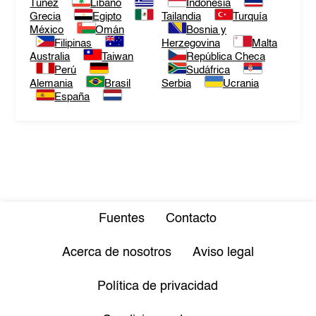
Túnez
Líbano
Indonesia
Grecia
Egipto
Tailandia
Turquía
México
Omán
Bosnia y
Filipinas
Herzegovina
Malta
Australia
Taiwan
República Checa
Perú
Sudáfrica
Alemania
Brasil
Serbia
Ucrania
España
Fuentes
Contacto
Acerca de nosotros
Aviso legal
Política de privacidad