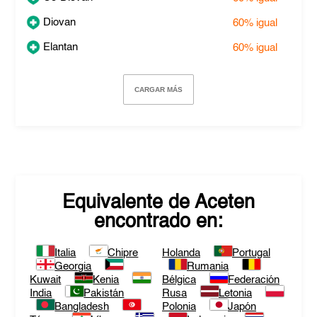
Diovan
60%
igual
Elantan
60%
igual
CARGAR MÁS
Equivalente de
Aceten
encontrado en:
Italia
Chipre
Holanda
Portugal
Georgia
Rumania
Kuwait
Kenia
Bélgica
Federación
India
Pakistán
Rusa
Letonia
Bangladesh
Polonia
Japón