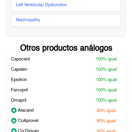
Left Ventricular Dysfunction
Nephropathy
Otros productos análogos
Capocard
100%
igual
Capoten
100%
igual
Epsitron
100%
igual
Farcopril
100%
igual
Omapril
100%
igual
Atacand
60%
igual
CoAprovel
60%
igual
Co-Diovan
60%
igual