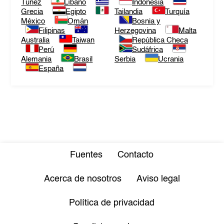
Túnez
Líbano
Indonesia
Grecia
Egipto
Tailandia
Turquía
México
Omán
Bosnia y
Filipinas
Herzegovina
Malta
Australia
Taiwan
República Checa
Perú
Sudáfrica
Alemania
Brasil
Serbia
Ucrania
España
Fuentes
Contacto
Acerca de nosotros
Aviso legal
Política de privacidad