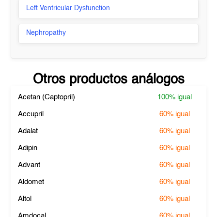
Left Ventricular Dysfunction
Nephropathy
Otros productos análogos
Acetan (Captopril)
100%
igual
Accupril
60%
igual
Adalat
60%
igual
Adipin
60%
igual
Advant
60%
igual
Aldomet
60%
igual
Altol
60%
igual
Amdocal
60%
igual