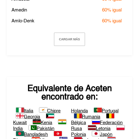
Amedin
60%
igual
Amlo-Denk
60%
igual
CARGAR MÁS
Equivalente de
Aceten
encontrado en:
Italia
Chipre
Holanda
Portugal
Georgia
Rumania
Kuwait
Kenia
Bélgica
Federación
India
Pakistán
Rusa
Letonia
Bangladesh
Polonia
Japón