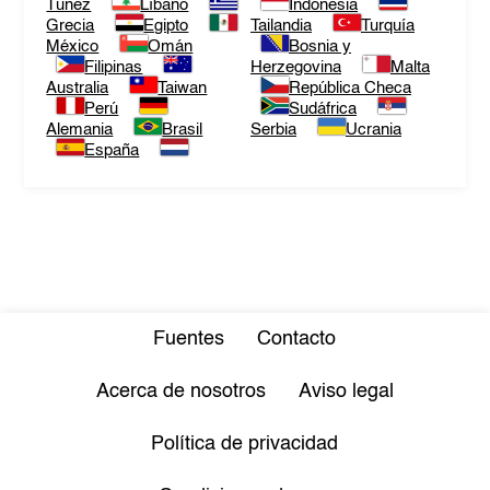
Túnez
Líbano
Indonesia
Grecia
Egipto
Tailandia
Turquía
México
Omán
Bosnia y
Filipinas
Herzegovina
Malta
Australia
Taiwan
República Checa
Perú
Sudáfrica
Alemania
Brasil
Serbia
Ucrania
España
Fuentes
Contacto
Acerca de nosotros
Aviso legal
Política de privacidad