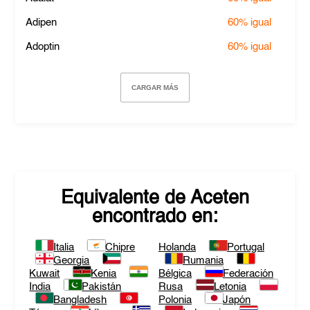
Adipen
60%
igual
Adoptin
60%
igual
CARGAR MÁS
Equivalente de
Aceten
encontrado en:
Italia
Chipre
Holanda
Portugal
Georgia
Rumania
Kuwait
Kenia
Bélgica
Federación
India
Pakistán
Rusa
Letonia
Bangladesh
Polonia
Japón