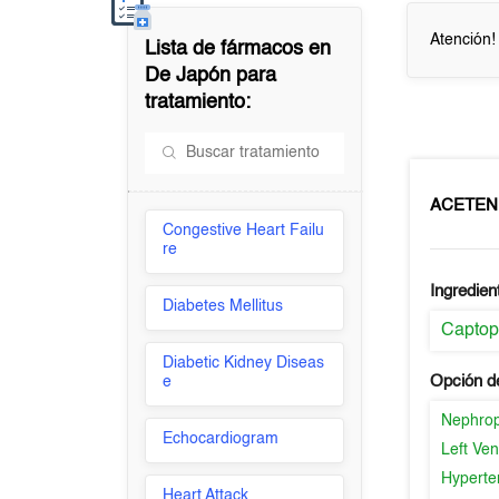
Atención!
Lista de fármacos en
De Japón
para
tratamiento:
ACETEN
Congestive Heart Failu
re
Ingredien
Diabetes Mellitus
Captopr
Diabetic Kidney Diseas
Opción d
e
Nephro
Echocardiogram
Left Ven
Hyperte
Heart Attack