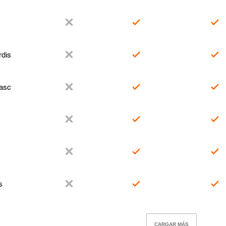
x
dis
asc
s
CARGAR MÁS