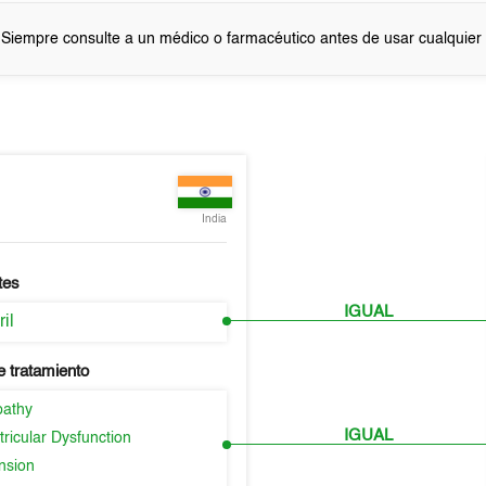
 Siempre consulte a un médico o farmacéutico antes de usar cualquie
India
tes
IGUAL
il
e tratamiento
pathy
IGUAL
tricular Dysfunction
nsion