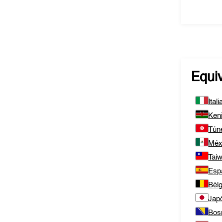
Equi
Itali
Ken
Tún
Méx
Tai
Esp
Bélg
Jap
Bos