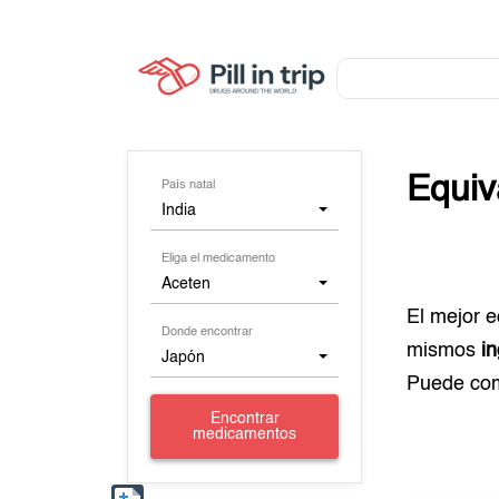
Equiv
País natal
India
Eliga el medicamento
Aceten
El mejor 
Donde encontrar
mismos
i
Japón
Puede co
Encontrar
medicamentos