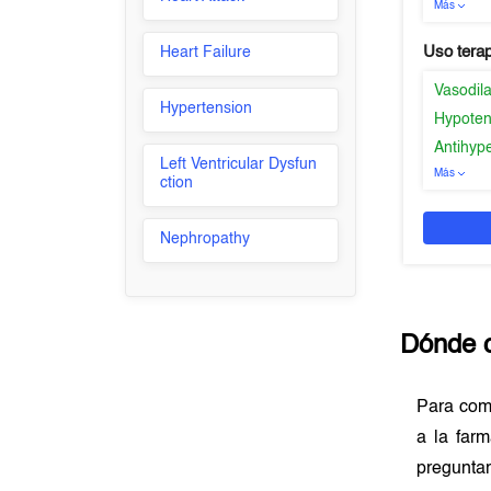
Más
Uso tera
Heart Failure
Vasodila
Hypertension
Hypoten
Antihyp
Left Ventricular Dysfun
Más
ction
Nephropathy
Dónde 
Para co
a la far
preguntar