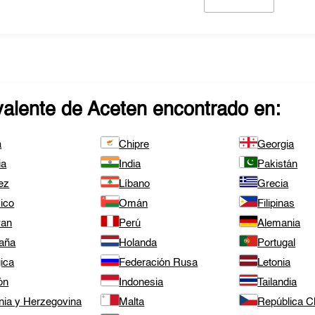
valente de
Aceten
encontrado en:
a
Chipre
Georgia
ia
India
Pakistán
ez
Líbano
Grecia
ico
Omán
Filipinas
wan
Perú
Alemania
aña
Holanda
Portugal
ica
Federación Rusa
Letonia
ón
Indonesia
Tailandia
nia y Herzegovina
Malta
República 