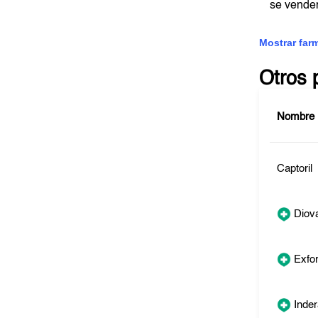
se vende
Mostrar far
Otros 
Nombre
Captoril
Diov
Exfo
Inder