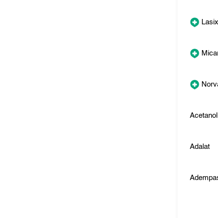
Lasi
Micar
Norv
Acetanol
Adalat
Adempa