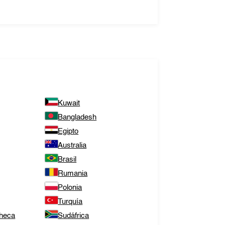
Kuwait
Bangladesh
Egipto
Australia
Brasil
Rumania
Polonia
Turquía
Checa
Sudáfrica