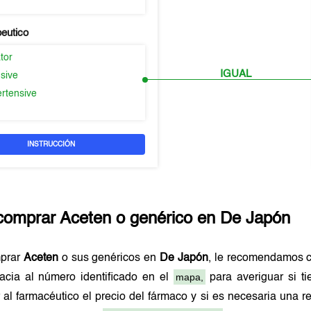
peutico
tor
IGUAL
sive
ertensive
INSTRUCCIÓN
comprar
Aceten
o genérico en
De Japón
mprar
Aceten
o sus genéricos en
De Japón
, le recomendamos c
mapa,
macia al número identificado en el
para averiguar si t
 al farmacéutico el precio del fármaco y si es necesaria una