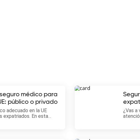
 seguro médico para
Segur
E: público o privado
expat
2025
ico adecuado en la UE
¿Vas a 
s expatriados. En esta
atenció
temas públicos y privados
En esta
a decisión informada sobre
seguro 