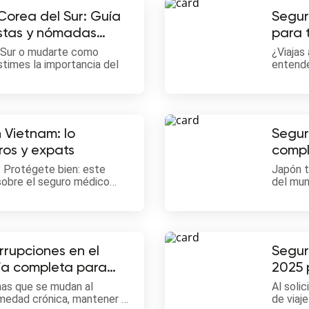
orea del Sur: Guía
Segur
istas y nómadas
para 
l Sur o mudarte como
¿Viajas
times la importancia del
entende
guía 2025 encontrarás todo
y resid
desde coberturas
os y proveedores
 Vietnam: lo
Segur
ros y expats
compl
nómad
 Protégete bien: este
Japón t
 sobre el seguro médico
del mun
tes temporales. Así evitas
costos
cobertu
rrupciones en el
Segur
ía completa para
2025 
ados con
onas que se mudan al
Al soli
nicas
medad crónica, mantener el
de viaje