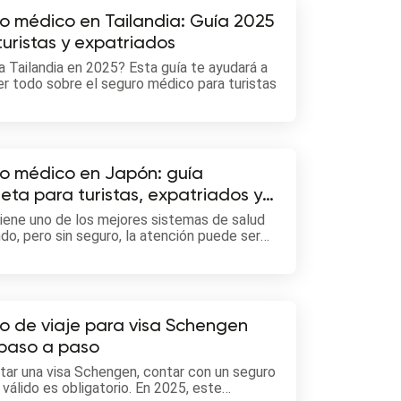
o médico en Tailandia: Guía 2025
turistas y expatriados
 a Tailandia en 2025? Esta guía te ayudará a
r todo sobre el seguro médico para turistas
entes.
o médico en Japón: guía
eta para turistas, expatriados y
as digitales
iene uno de los mejores sistemas de salud
do, pero sin seguro, la atención puede ser
a. Aquí te mostramos cómo obtener
ra médica adecuada según tu situación.
o de viaje para visa Schengen
paso a paso
citar una visa Schengen, contar con un seguro
 válido es obligatorio. En 2025, este