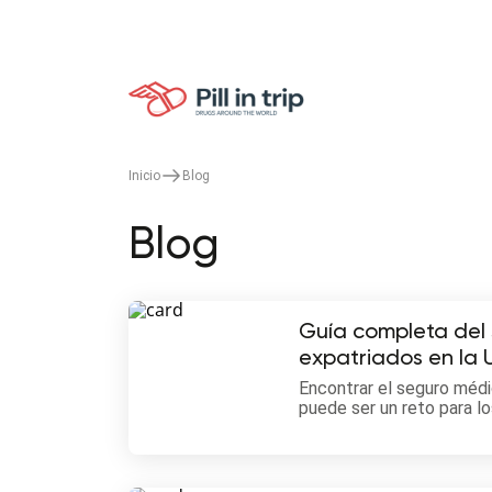
Inicio
Blog
Blog
Guía completa del
expatriados en la U
Encontrar el seguro méd
puede ser un reto para lo
guía, comparamos los sis
para ayudarte a tomar un
tu salud.