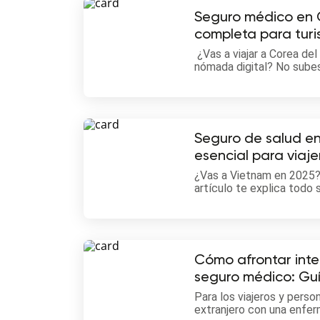
Seguro médico en C
completa para tur
digitales en 2025
¿Vas a viajar a Corea de
nómada digital? No subes
seguro médico. En esta 
lo que necesitas saber: 
obligatorias hasta preci
confiables.
Seguro de salud en
esencial para viaje
¿Vas a Vietnam en 2025?
artículo te explica todo
para visitantes y residen
sorpresas.
Cómo afrontar inte
seguro médico: Gu
viajeros y expatri
Para los viajeros y pers
enfermedades cró
extranjero con una enfer