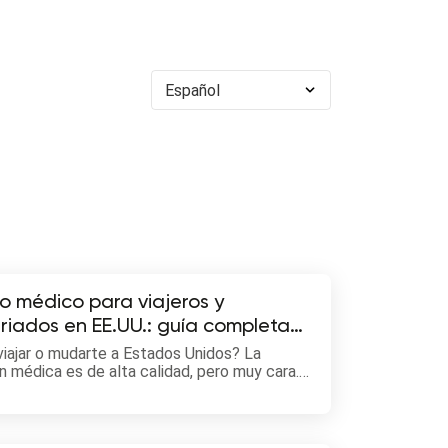
Español
o médico para viajeros y
riados en EE.UU.: guía completa
viajar o mudarte a Estados Unidos? La
n médica es de alta calidad, pero muy cara.
 guía te explicamos cómo contratar un buen
y evitar sorpresas.