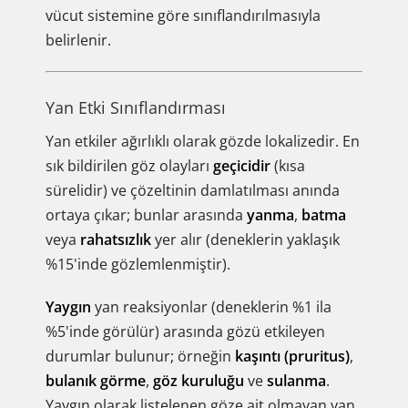
vücut sistemine göre sınıflandırılmasıyla
belirlenir.
Yan Etki Sınıflandırması
Yan etkiler ağırlıklı olarak gözde lokalizedir. En
sık bildirilen göz olayları
geçicidir
(kısa
sürelidir) ve çözeltinin damlatılması anında
ortaya çıkar; bunlar arasında
yanma
,
batma
veya
rahatsızlık
yer alır (deneklerin yaklaşık
%15'inde gözlemlenmiştir).
Yaygın
yan reaksiyonlar (deneklerin %1 ila
%5'inde görülür) arasında gözü etkileyen
durumlar bulunur; örneğin
kaşıntı (pruritus)
,
bulanık görme
,
göz kuruluğu
ve
sulanma
.
Yaygın olarak listelenen göze ait olmayan yan