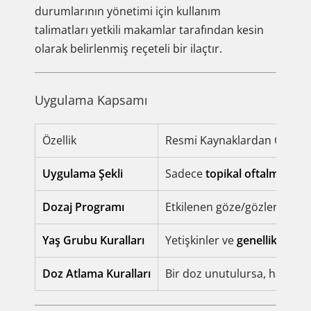
durumlarının yönetimi için kullanım
talimatları yetkili makamlar tarafından kesin
olarak belirlenmiş reçeteli bir ilaçtır.
Uygulama Kapsamı
Özellik
Resmi Kaynaklardan Gelen K
Uygulama Şekli
Sadece
topikal oftalmik
kull
Dozaj Programı
Etkilenen göze/gözlere gün
Yaş Grubu Kuralları
Yetişkinler ve
genellikle 2 y
Doz Atlama Kuralları
Bir doz unutulursa, hatırla