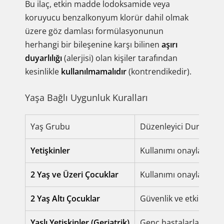
Bu ilaç, etkin madde lodoksamide veya
koruyucu benzalkonyum klorür dahil olmak
üzere göz damlası formülasyonunun
herhangi bir bileşenine karşı bilinen
aşırı
duyarlılığı
(alerjisi) olan kişiler tarafından
kesinlikle
kullanılmamalıdır
(kontrendikedir).
Yaşa Bağlı Uygunluk Kuralları
Yaş Grubu
Düzenleyici Durum
Yetişkinler
Kullanımı onaylanmışt
2 Yaş ve Üzeri Çocuklar
Kullanımı onaylanmışt
2 Yaş Altı Çocuklar
Güvenlik ve etkililik
ka
Yaşlı Yetişkinler (Geriatrik)
Genç hastalarla karşıla