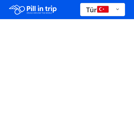
Tür
İlaçlar A-Z