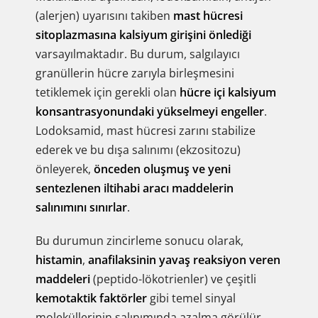
(alerjen) uyarısını takiben
mast hücresi
sitoplazmasına kalsiyum girişini önlediği
varsayılmaktadır. Bu durum, salgılayıcı
granüllerin hücre zarıyla birleşmesini
tetiklemek için gerekli olan
hücre içi kalsiyum
konsantrasyonundaki yükselmeyi engeller
.
Lodoksamid, mast hücresi zarını stabilize
ederek ve bu dışa salınımı (ekzositozu)
önleyerek,
önceden oluşmuş ve yeni
sentezlenen iltihabi aracı maddelerin
salınımını sınırlar
.
Bu durumun zincirleme sonucu olarak,
histamin
,
anafilaksinin yavaş reaksiyon veren
maddeleri
(peptido-lökotrienler) ve çeşitli
kemotaktik faktörler
gibi temel sinyal
moleküllerinin salınımında azalma görülür.