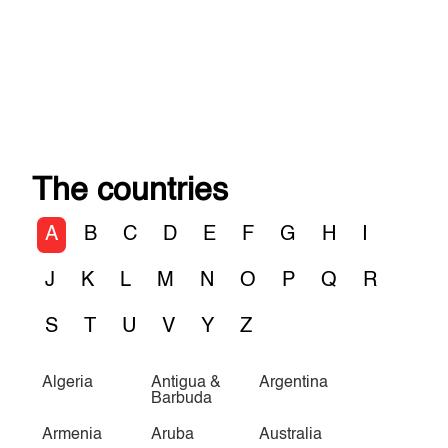
The countries
A
B
C
D
E
F
G
H
I
J
K
L
M
N
O
P
Q
R
S
T
U
V
Y
Z
Algeria
Antigua &
Argentina
Barbuda
Armenia
Aruba
Australia