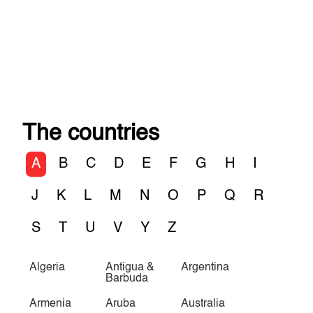
The countries
A
B
C
D
E
F
G
H
I
J
K
L
M
N
O
P
Q
R
S
T
U
V
Y
Z
Algeria
Antigua &
Argentina
Barbuda
Armenia
Aruba
Australia