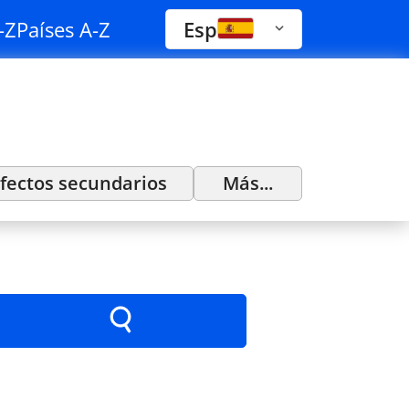
-Z
Países A-Z
Esp
fectos secundarios
Más...