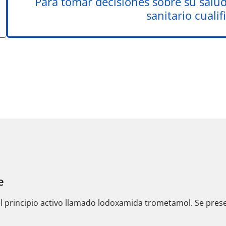
Para tomar decisiones sobre su salud
sanitario cualif
e
principio activo llamado lodoxamida trometamol. Se presen