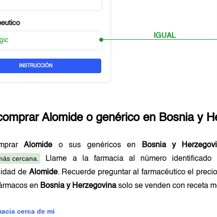
peutico
IGUAL
rgic
INSTRUCCIÓN
comprar
Alomide
o genérico en
Bosnia y H
omprar
Alomide
o sus genéricos en
Bosnia y Herzegov
más cercana.
Llame a la farmacia al número identificad
lidad de
Alomide
. Recuerde preguntar al farmacéutico el precio
ármacos en
Bosnia y Herzegovina
solo se venden con receta 
macia cerca de mi