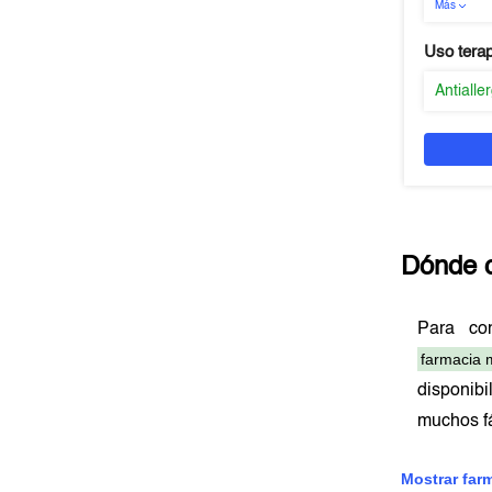
Más
Uso tera
Antialle
Dónde 
Para c
farmacia 
disponibi
muchos f
Mostrar far