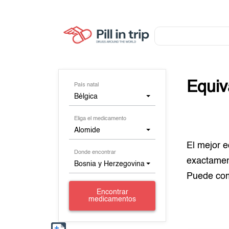
Equiv
País natal
Bélgica
Eliga el medicamento
Alomide
El mejor 
Donde encontrar
exactamen
Bosnia y Herzegovina
Puede co
Encontrar
medicamentos