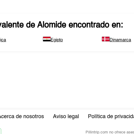
valente de
Alomide
encontrado en:
ica
Egipto
Dinamarca
Acerca de nosotros
Aviso legal
Política de privaci
Pillintrip.com no ofrece as