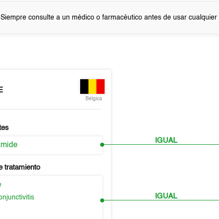
 Siempre consulte a un médico o farmacéutico antes de usar cualquie
E
Bélgica
tes
IGUAL
amide
e tratamiento
e
IGUAL
njunctivitis