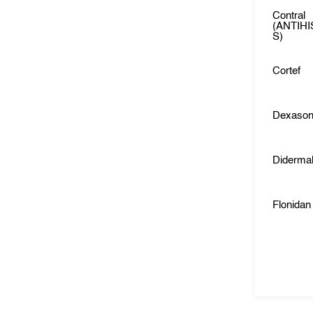
Contral
(ANTIH
S)
Cortef
Dexaso
Diderma
Flonidan