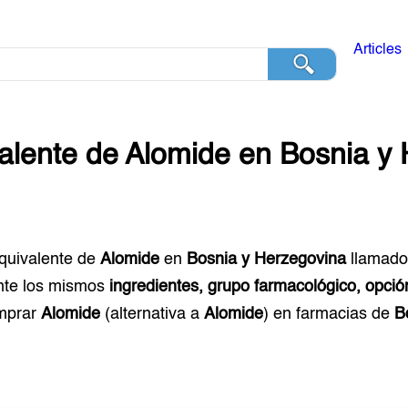
Articles
alente de
Alomide
en
Bosnia y
equivalente de
Alomide
en
Bosnia y Herzegovina
llamad
te los mismos
ingredientes, grupo farmacológico, opció
mprar
Alomide
(alternativa a
Alomide
) en farmacias de
B