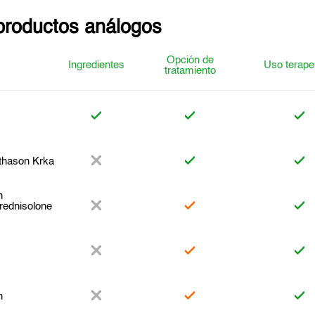
productos análogos
Opción de
Ingredientes
Uso terape
tratamiento
hason Krka
n
rednisolone
n