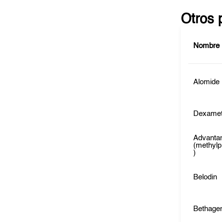
Otros 
Nombre
Alomide
Dexamet
Advanta
(methylp
)
Belodin
Bethage