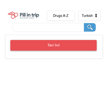
Drugs A-Z
Turkish
İlacı bul