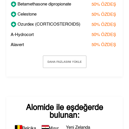
Betamethasone dipropionate
50%
ÖZDEŞ
Celestone
50%
ÖZDEŞ
Ozurdex (CORTICOSTEROIDS)
50%
ÖZDEŞ
A-Hydrocort
50%
ÖZDEŞ
Alavert
50%
ÖZDEŞ
DAHA FAZLASINI YÜKLE
Alomide
ile eşdeğerde
bulunan:
Yeni Zelanda
Belçika
Mısır