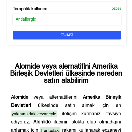
Terapötik kullanım
ÖZDEŞ
Antiallergic
TALIMAT
Alomide
veya alernatifini
Amerika
Birleşik Devletleri
ülkesinde nereden
satın alabilirim
Alomide
veya alternatiflerini
Amerika Birleşik
Devletleri
ülkesinde satın almak için en
yakınınızdaki eczaneyle
iletişim kurmanızı tavsiye
ediyoruz.
Alomide
ilacının stokta olup olmadığını
haritadaki
anlamak için
rakamı kullanarak eczaneyi