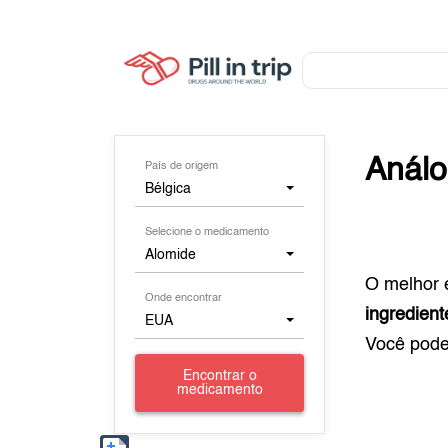
Anál
País de origem
Bélgica
Selecione o medicamento
Alomide
O melhor 
Onde encontrar
ingredient
EUA
Você pod
Encontrar o
medicamento