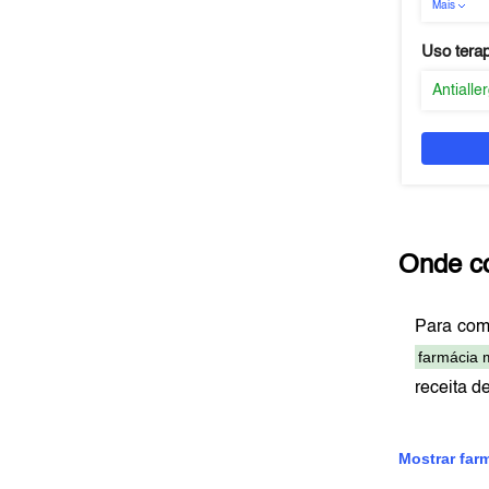
Mais
Uso tera
Antialle
Onde c
Para com
farmácia 
receita d
Mostrar far