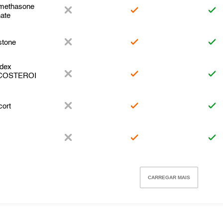
methasone
nate
stone
dex
COSTEROI
cort
CARREGAR MAIS