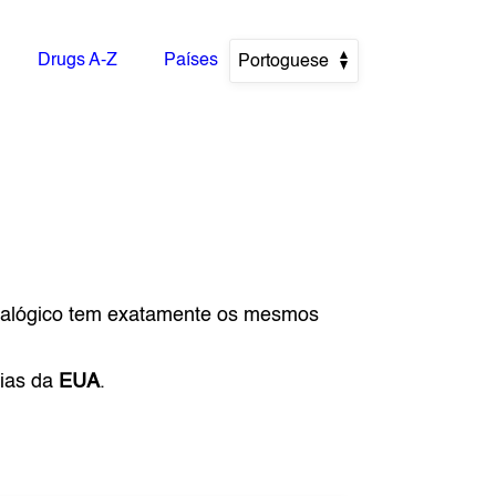
Drugs A-Z
Países
Portoguese
nalógico tem exatamente os mesmos
cias da
EUA
.