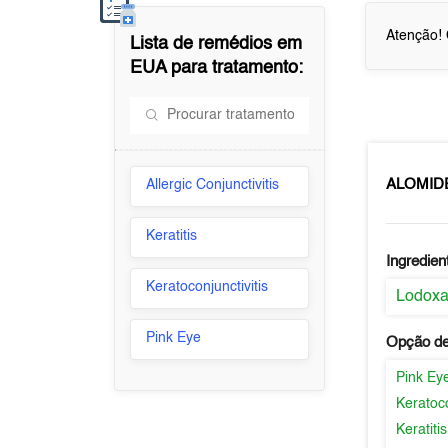
Atenção! 
Lista de remédios em
EUA
para tratamento:
ALOMID
Allergic Conjunctivitis
Keratitis
Ingredien
Keratoconjunctivitis
Lodox
Pink Eye
Opção de
Pink Ey
Keratoco
Keratitis