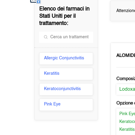
Elenco dei farmaci in
Attenzion
Stati Uniti
per il
trattamento:
ALOMID
Allergic Conjunctivitis
Keratitis
Composi
Keratoconjunctivitis
Lodox
Opzione d
Pink Eye
Pink Ey
Keratoco
Keratitis