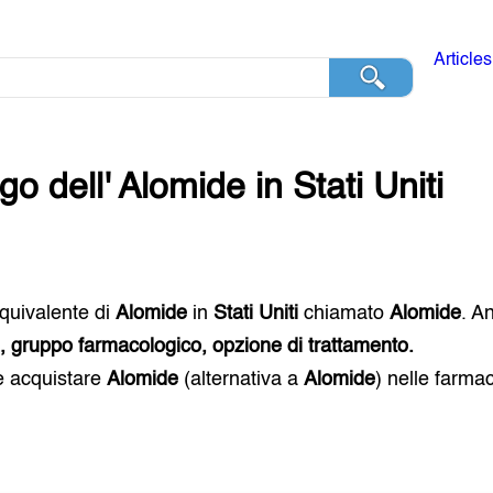
Articles
go dell'
Alomide
in
Stati Uniti
 equivalente di
Alomide
in
Stati Uniti
chiamato
Alomide
. A
i, gruppo farmacologico, opzione di trattamento.
e acquistare
Alomide
(alternativa a
Alomide
) nelle farma