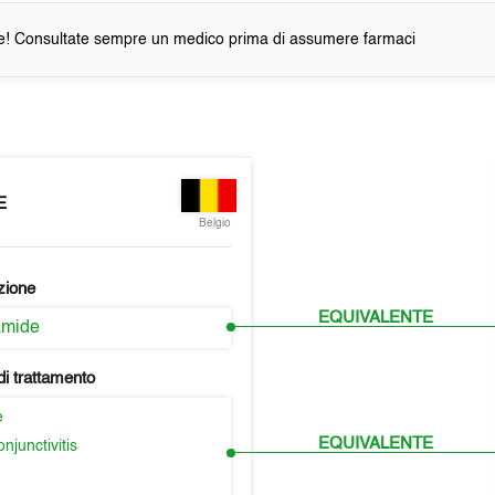
e! Consultate sempre un medico prima di assumere farmaci
E
Belgio
zione
EQUIVALENTE
amide
i trattamento
e
EQUIVALENTE
njunctivitis