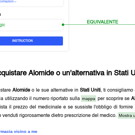
nformazioni
a
EQUIVALENTE
rgic
INSTRUCTION
quistare
Alomide
o un'alternativa in
Stati U
istare
Alomide
o le sue alternative in
Stati Uniti
, ti consigliamo
mappa
ia utilizzando il numero riportato sulla
per scoprire se
A
ista il prezzo del medicinale e se sussiste l'obbligo di fornire
Mostra u
 venduti rigorosamente dietro prescrizione del medico.
armacia vicino a me