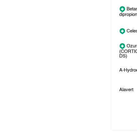
Beta
dipropio
Cele
Ozur
(CORTI
DS)
A-Hydro
Alavert