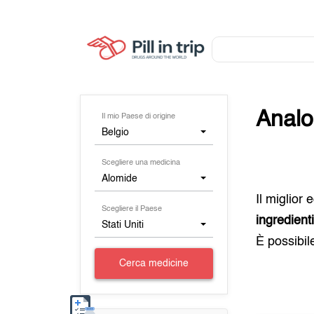
Analo
Il mio Paese di origine
Belgio
Scegliere una medicina
Alomide
Il miglior
Scegliere il Paese
ingredient
Stati Uniti
È possibil
Cerca medicine