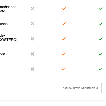
methasone
nate
stone
dex
COSTEROI
cort
CARICA ALTRE INFORMAZIONI