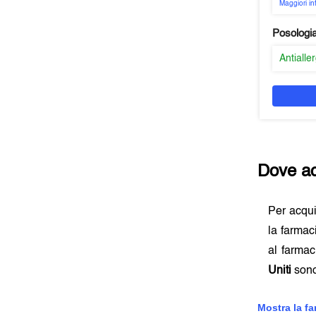
Maggiori i
Posologi
Antialle
Dove ac
Per acqu
la farmac
al farmac
Uniti
sono
Mostra la f