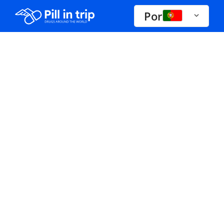
Por
Drogas a-z