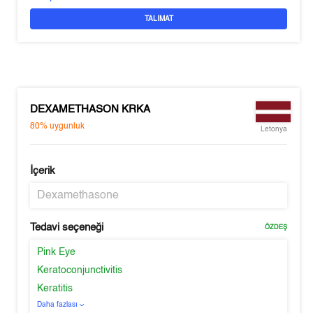
TALIMAT
DEXAMETHASON KRKA
80%
uygunluk
Letonya
İçerik
Dexamethasone
Tedavi seçeneği
ÖZDEŞ
Pink Eye
Keratoconjunctivitis
Keratitis
Daha fazlası