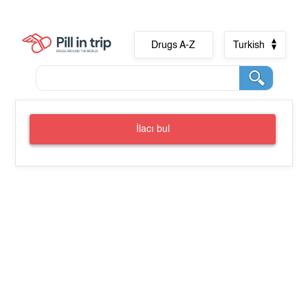
Drugs A-Z
Turkish
İlacı bul