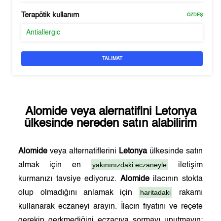
Terapötik kullanım
ÖZDEŞ
Antiallergic
TALIMAT
Alomide
veya alernatifini
Letonya
ülkesinde nereden satın alabilirim
Alomide
veya alternatiflerini
Letonya
ülkesinde satın
yakınınızdaki eczaneyle
almak için en
iletişim
kurmanızı tavsiye ediyoruz.
Alomide
ilacının stokta
haritadaki
olup olmadığını anlamak için
rakamı
kullanarak eczaneyi arayın. İlacın fiyatını ve reçete
gerekip gerkmediğini eczacıya sormayı unutmayın;