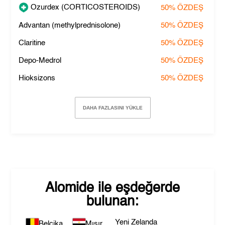
Ozurdex (CORTICOSTEROIDS)
50%
ÖZDEŞ
Advantan (methylprednisolone)
50%
ÖZDEŞ
Claritine
50%
ÖZDEŞ
Depo-Medrol
50%
ÖZDEŞ
Hioksizons
50%
ÖZDEŞ
DAHA FAZLASINI YÜKLE
Alomide
ile eşdeğerde
bulunan:
Yeni Zelanda
Belçika
Mısır