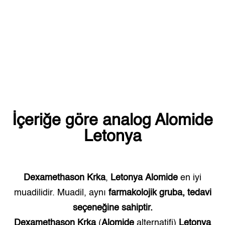
İçeriğe göre analog
Alomide
Letonya
Dexamethason Krka
,
Letonya
Alomide
en iyi
muadilidir. Muadil, aynı
farmakolojik gruba, tedavi
seçeneğine sahiptir.
Dexamethason Krka
(
Alomide
alternatifi)
Letonya