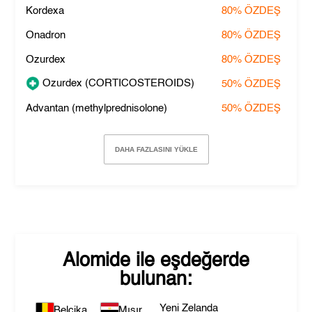
Kordexa
80%
ÖZDEŞ
Onadron
80%
ÖZDEŞ
Ozurdex
80%
ÖZDEŞ
Ozurdex (CORTICOSTEROIDS)
50%
ÖZDEŞ
Advantan (methylprednisolone)
50%
ÖZDEŞ
DAHA FAZLASINI YÜKLE
Alomide
ile eşdeğerde
bulunan:
Yeni Zelanda
Belçika
Mısır