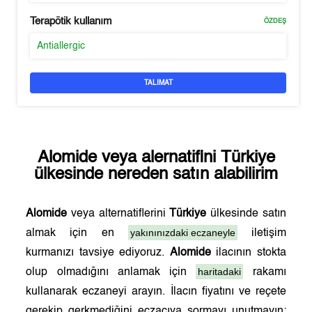
Terapötik kullanım
ÖZDEŞ
Antiallergic
TALIMAT
Alomide
veya alernatifini
Türkiye
ülkesinde nereden satın alabilirim
Alomide
veya alternatiflerini
Türkiye
ülkesinde satın
yakınınızdaki eczaneyle
almak için en
iletişim
kurmanızı tavsiye ediyoruz.
Alomide
ilacının stokta
haritadaki
olup olmadığını anlamak için
rakamı
kullanarak eczaneyi arayın. İlacın fiyatını ve reçete
gerekip gerkmediğini eczacıya sormayı unutmayın;