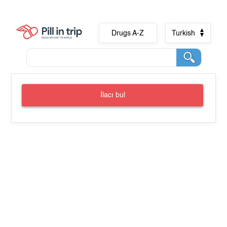
Drugs A-Z
Turkish
İlacı bul