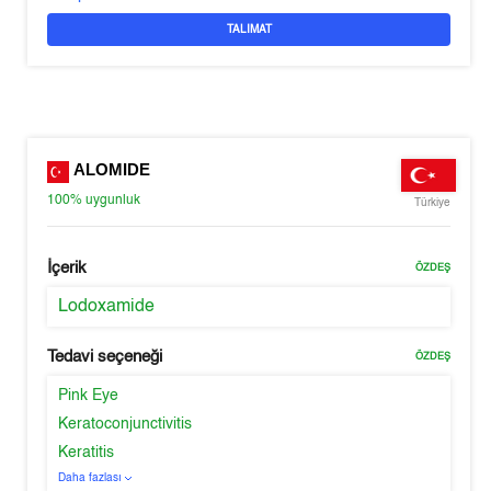
TALIMAT
ALOMIDE
100%
uygunluk
Türkiye
İçerik
ÖZDEŞ
Lodoxamide
Tedavi seçeneği
ÖZDEŞ
Pink Eye
Keratoconjunctivitis
Keratitis
Daha fazlası