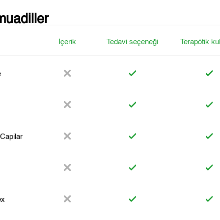
muadiller
İçerik
Tedavi seçeneği
Terapötik ku
e
Capilar
ex