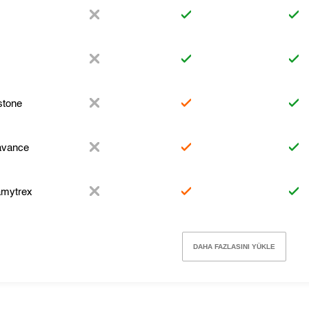
stone
avance
mytrex
DAHA FAZLASINI YÜKLE