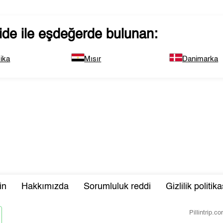
ide
ile eşdeğerde bulunan:
ika
Mısır
Danimarka
in
Hakkımızda
Sorumluluk reddi
Gizlilik politika
Pillintrip.