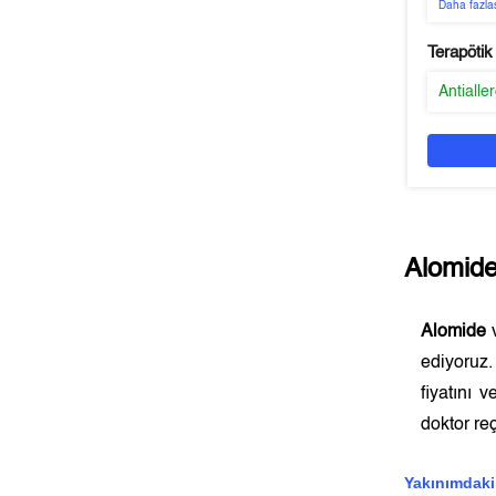
Daha fazla
Terapötik
Antialle
Alomid
Alomide
v
ediyoruz
fiyatını 
doktor reç
Yakınımdaki