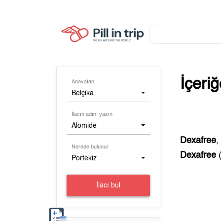
İçeri
Anavatan
Belçika
İlacın adını yazın
Alomide
Dexafree
Nerede bulunur
Dexafree
Portekiz
İlacı bul