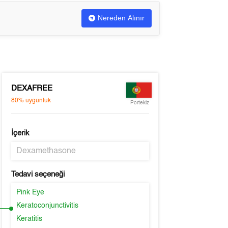
Nereden Alınır
DEXAFREE
80%
uygunluk
Portekiz
İçerik
Dexamethasone
Tedavi seçeneği
Pink Eye
Keratoconjunctivitis
Keratitis