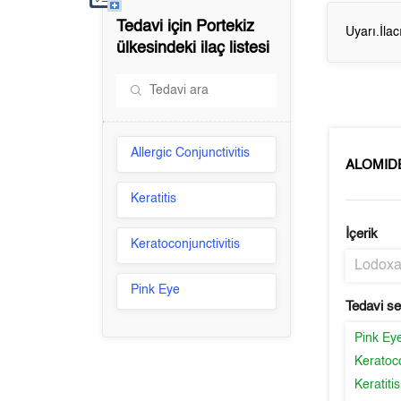
Tedavi için
Portekiz
Uyarı.İla
ülkesindeki ilaç listesi
Allergic Conjunctivitis
ALOMID
Keratitis
İçerik
Keratoconjunctivitis
Lodox
Pink Eye
Tedavi s
Pink Ey
Keratoco
Keratitis