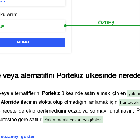
sı
 kullanım
ÖZDEŞ
rgic
TALIMAT
e
veya alernatifini
Portekiz
ülkesinde nereden
yakın
eya alternatiflerini
Portekiz
ülkesinde satın almak için en
haritadaki
.
Alomide
ilacının stokta olup olmadığını anlamak için
ve reçete gerekip gerkmediğini eczacıya sormayı unutmayın;
P
Yakınımdaki eczaneyi göster.
etesine göre satılır.
 eczaneyi göster