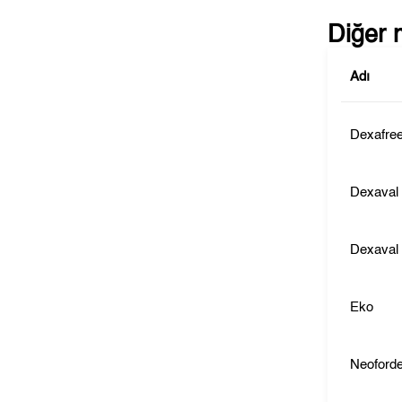
Diğer 
Adı
Dexafre
Dexaval
Dexaval 
Eko
Neoford