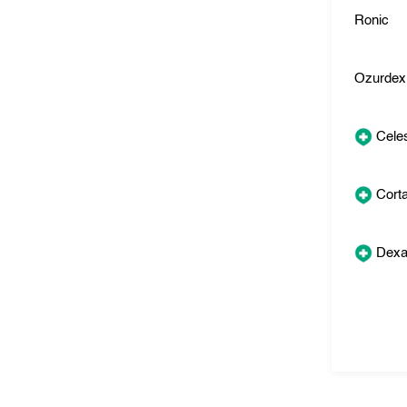
Ronic
Ozurdex
Cele
Cort
Dexa