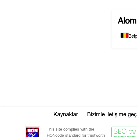
Alom
Belç
Kaynaklar
Bizimle iletişime geç
This site complies with the
HONcode standard for trustworth