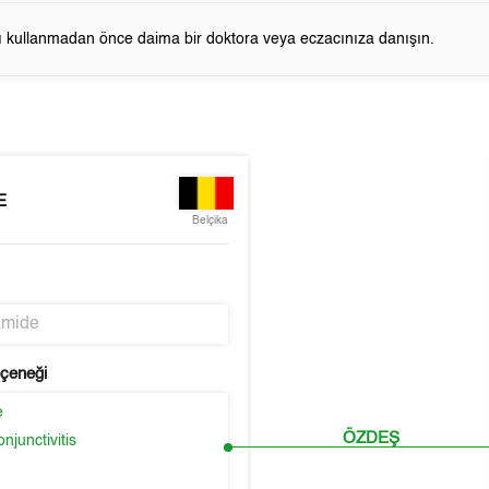
cı kullanmadan önce daima bir doktora veya eczacınıza danışın.
E
Belçika
amide
eçeneği
e
ÖZDEŞ
njunctivitis