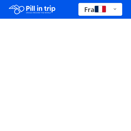
Fra
Médicaments a-z