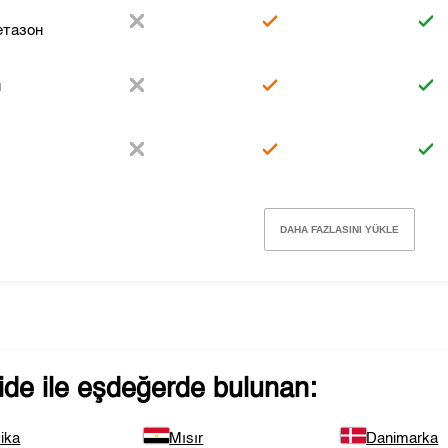
етазон
н
DAHA FAZLASINI YÜKLE
ide
ile eşdeğerde bulunan:
ika
Mısır
Danimarka