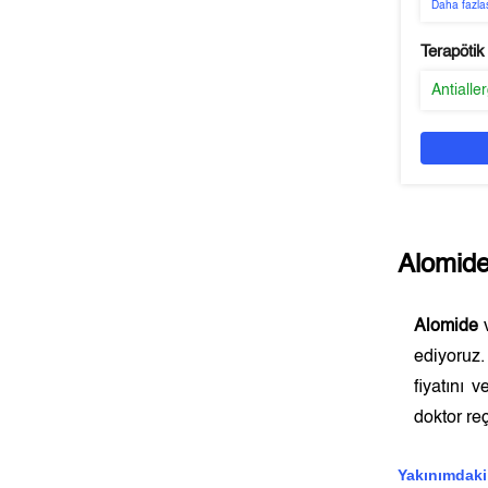
Daha fazla
Terapötik
Antialle
Alomid
Alomide
v
ediyoruz
fiyatını 
doktor reç
Yakınımdaki