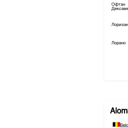
Офтан
Дексам
Лориза
Лорано
Alom
Belç