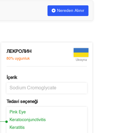
Nereden Alınır
ЛЕКРОЛИН
80%
uygunluk
Ukrayna
İçerik
Sodium Cromoglycate
Tedavi seçeneği
Pink Eye
Keratoconjunctivitis
Keratitis