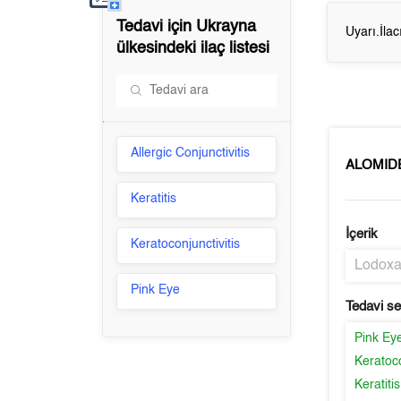
Tedavi için
Ukrayna
Uyarı.İla
ülkesindeki ilaç listesi
Allergic Conjunctivitis
ALOMID
Keratitis
İçerik
Keratoconjunctivitis
Lodox
Pink Eye
Tedavi s
Pink Ey
Keratoco
Keratitis