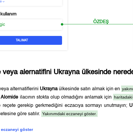
sı
 kullanım
ÖZDEŞ
rgic
TALIMAT
e
veya alernatifini
Ukrayna
ülkesinde nereden
yakın
eya alternatiflerini
Ukrayna
ülkesinde satın almak için en
haritadaki
.
Alomide
ilacının stokta olup olmadığını anlamak için
ve reçete gerekip gerkmediğini eczacıya sormayı unutmayın;
U
Yakınımdaki eczaneyi göster.
etesine göre satılır.
 eczaneyi göster