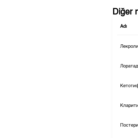
Diğer 
Adı
Лекрол
Лората
Кетоти
Кларит
Постер