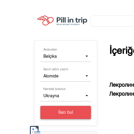
İçeri
Anavatan
Belçika
İlacın adını yazın
Alomide
Лекроли
Nerede bulunur
Лекроли
Ukrayna
İlacı bul