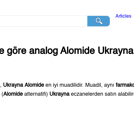
Articles
ğe göre analog
Alomide
Ukrayna
н
,
Ukrayna
Alomide
en iyi muadilidir. Muadil, aynı
farmako
н
(
Alomide
alternatifi)
Ukrayna
eczanelerden satın alabilir