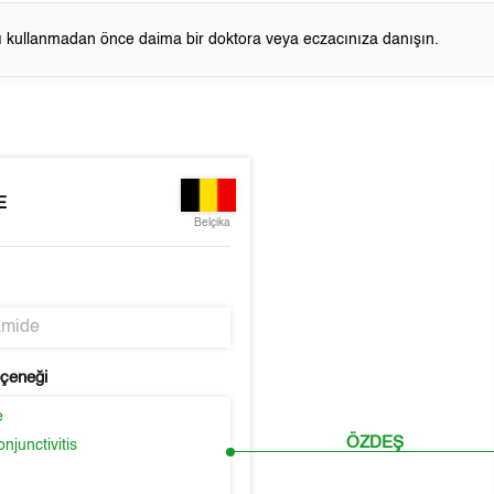
cı kullanmadan önce daima bir doktora veya eczacınıza danışın.
E
Belçika
amide
eçeneği
e
ÖZDEŞ
njunctivitis