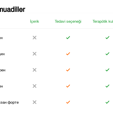
muadiller
İçerik
Tedavi seçeneği
Terapötik ku
ин
дин
фен
ин
изан форте