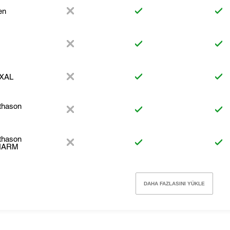
en
XAL
thason
thason
HARM
DAHA FAZLASINI YÜKLE