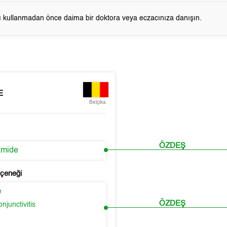
cı kullanmadan önce daima bir doktora veya eczacınıza danışın.
E
Belçika
ÖZDEŞ
amide
eçeneği
e
ÖZDEŞ
njunctivitis