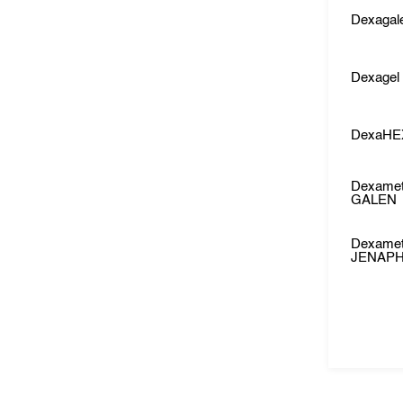
Dexagal
Dexagel
DexaHE
Dexame
GALEN
Dexame
JENAP