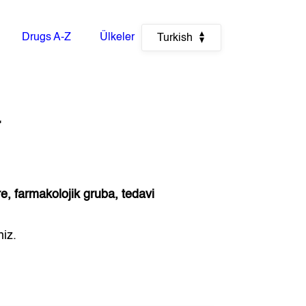
Drugs A-Z
Ülkeler
Turkish
a
re, farmakolojik gruba, tedavi
niz.