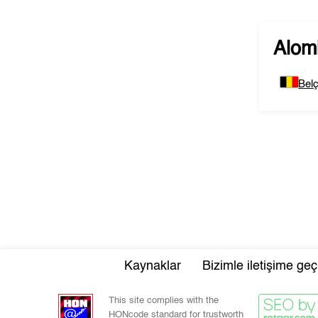
Alom
Belç
Kaynaklar
Bizimle iletişime geç
This site complies with the
HONcode standard for trustworth