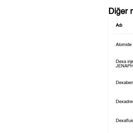
Diğer 
Adı
Alomide
Dexa inj
JENAP
Dexabe
Dexadre
Dexaflui