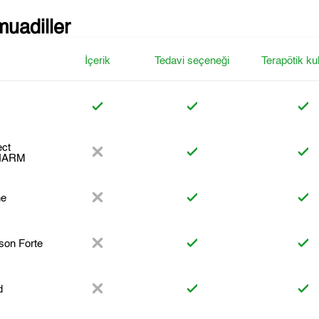
muadiller
İçerik
Tedavi seçeneği
Terapötik ku
ect
HARM
ne
son Forte
d