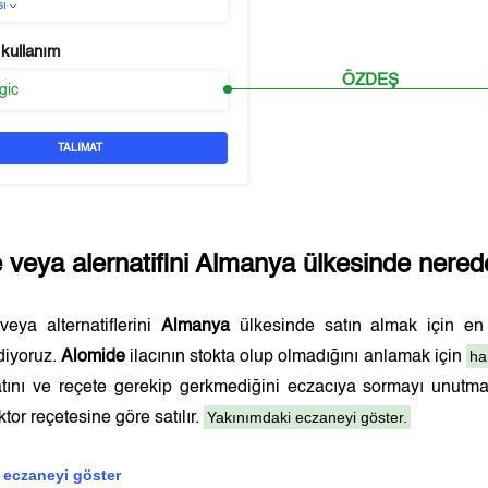
sı
 kullanım
ÖZDEŞ
rgic
TALIMAT
e
veya alernatifini
Almanya
ülkesinde nerede
eya alternatiflerini
Almanya
ülkesinde satın almak için e
ha
diyoruz.
Alomide
ilacının stokta olup olmadığını anlamak için
yatını ve reçete gerekip gerkmediğini eczacıya sormayı unutm
Yakınımdaki eczaneyi göster.
tor reçetesine göre satılır.
 eczaneyi göster