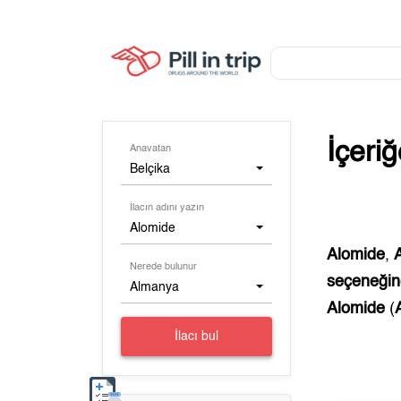
İçeri
Anavatan
Belçika
İlacın adını yazın
Alomide
Alomide
,
Nerede bulunur
seçeneğine
Almanya
Alomide
(
İlacı bul