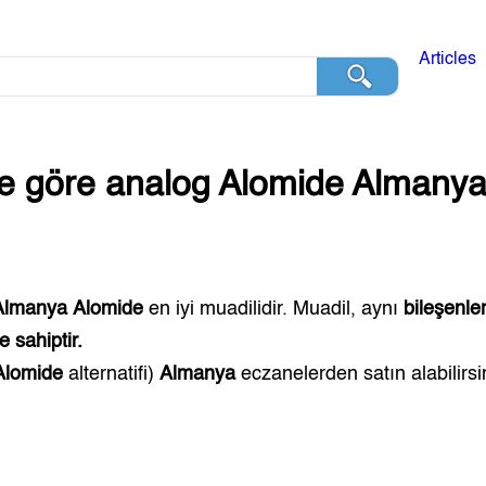
Articles
ğe göre analog
Alomide
Almany
Almanya
Alomide
en iyi muadilidir. Muadil, aynı
bileşenle
 sahiptir.
Alomide
alternatifi)
Almanya
eczanelerden satın alabilirsi