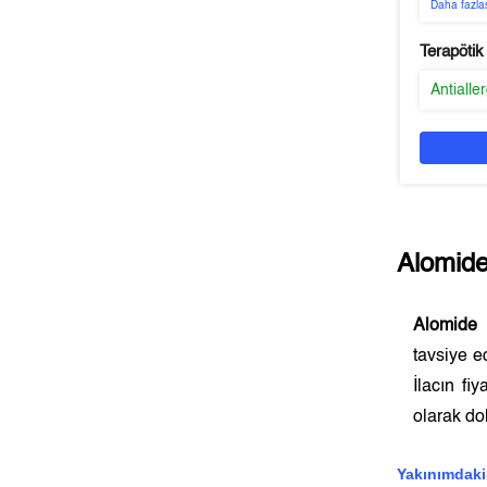
Daha fazla
Terapötik
Antialle
Alomid
Alomide
v
tavsiye e
İlacın fi
olarak dok
Yakınımdaki