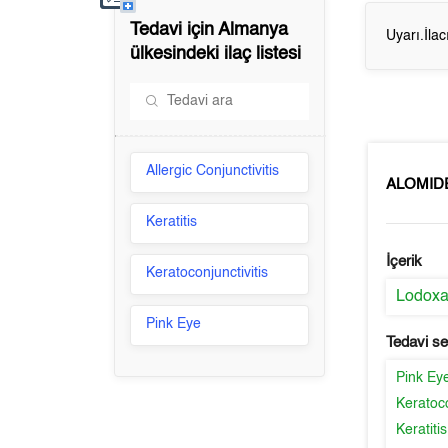
Tedavi için
Almanya
Uyarı.İla
ülkesindeki ilaç listesi
Allergic Conjunctivitis
ALOMID
Keratitis
İçerik
Keratoconjunctivitis
Lodox
Pink Eye
Tedavi s
Pink Ey
Keratoco
Keratitis