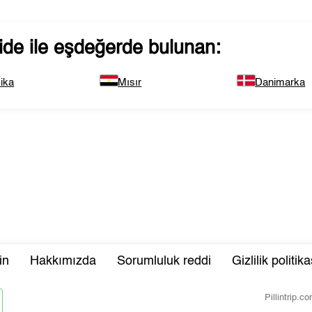
ide
ile eşdeğerde bulunan:
ika
Mısır
Danimarka
in
Hakkımızda
Sorumluluk reddi
Gizlilik politika
Pillintrip.