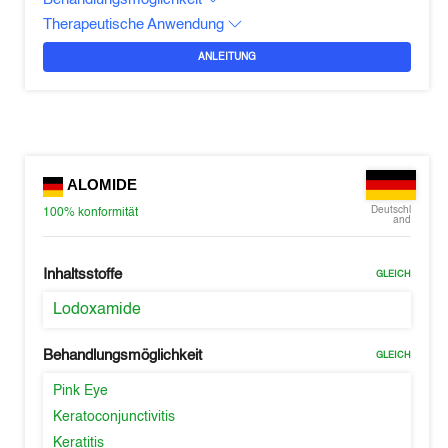
Therapeutische Anwendung
ANLEITUNG
ALOMIDE
Deutschl
100%
konformität
and
Inhaltsstoffe
GLEICH
Lodoxamide
Behandlungsmöglichkeit
GLEICH
Pink Eye
Keratoconjunctivitis
Keratitis