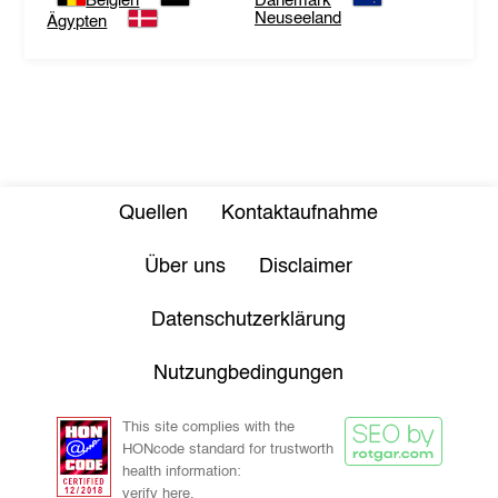
Belgien
Dänemark
Neuseeland
Ägypten
Quellen
Kontaktaufnahme
Über uns
Disclaimer
Datenschutzerklärung
Nutzungbedingungen
This site complies with the
HONcode standard for trustworth
health information:
verify here.