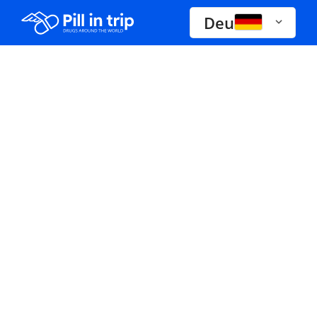
Deu
Drogen A-Z