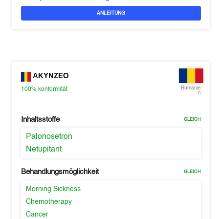
ANLEITUNG
AKYNZEO
Rumänie
100%
konformität
n
Inhaltsstoffe
GLEICH
Palonosetron
Netupitant
Behandlungsmöglichkeit
GLEICH
Morning Sickness
Chemotherapy
Cancer