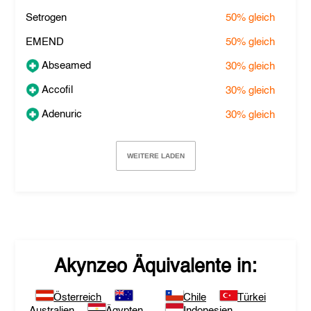
Setrogen
50%
gleich
EMEND
50%
gleich
Abseamed
30%
gleich
Accofil
30%
gleich
Adenuric
30%
gleich
WEITERE LADEN
Akynzeo
Äquivalente in:
Österreich
Chile
Türkei
Australien
Ägypten
Indonesien