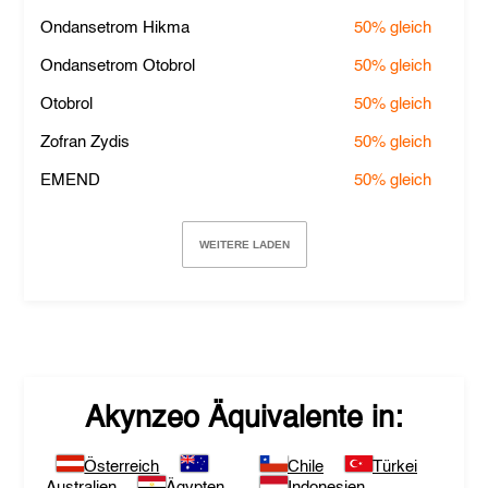
Ondansetrom Hikma
50%
gleich
Ondansetrom Otobrol
50%
gleich
Otobrol
50%
gleich
Zofran Zydis
50%
gleich
EMEND
50%
gleich
WEITERE LADEN
Akynzeo
Äquivalente in:
Österreich
Chile
Türkei
Australien
Ägypten
Indonesien