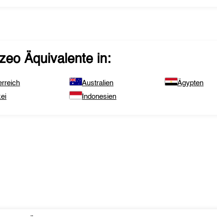
zeo
Äquivalente in:
rreich
Australien
Ägypten
ei
Indonesien