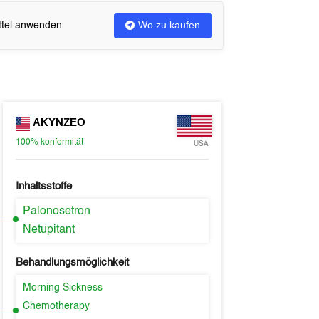
Wo zu kaufen
ittel anwenden
AKYNZEO
100%
konformität
USA
Inhaltsstoffe
Palonosetron
Netupitant
Behandlungsmöglichkeit
Morning Sickness
Chemotherapy