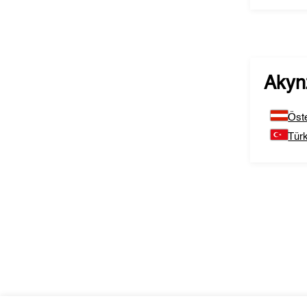
Akyn
Öste
Türk