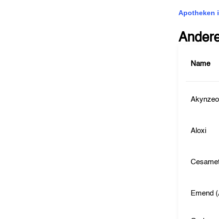
Apotheken i
Ander
Name
Akynze
Aloxi
Cesame
Emend (A