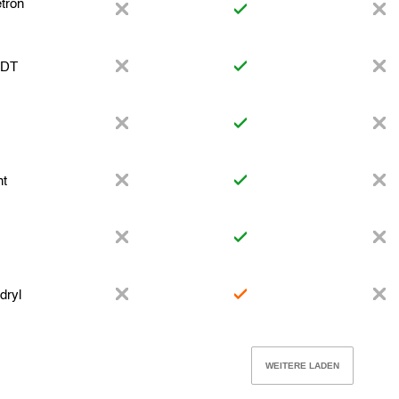
tron
ODT
nt
dryl
WEITERE LADEN