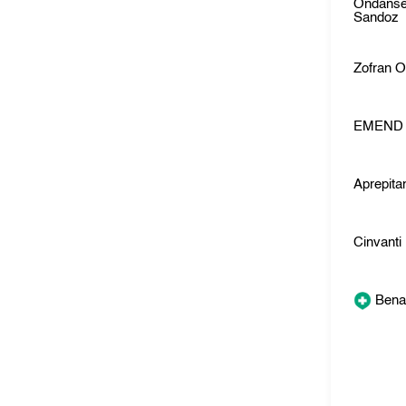
Ondanse
Sandoz
Zofran 
EMEND
Aprepita
Cinvanti
Bena