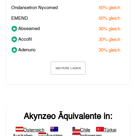
Ondansetron Nycomed
50%
gleich
EMEND
50%
gleich
Abseamed
30%
gleich
Accofil
30%
gleich
Adenuric
30%
gleich
WEITERE LADEN
Akynzeo
Äquivalente in:
Österreich
Chile
Türkei
Australien
Ägypten
Indonesien