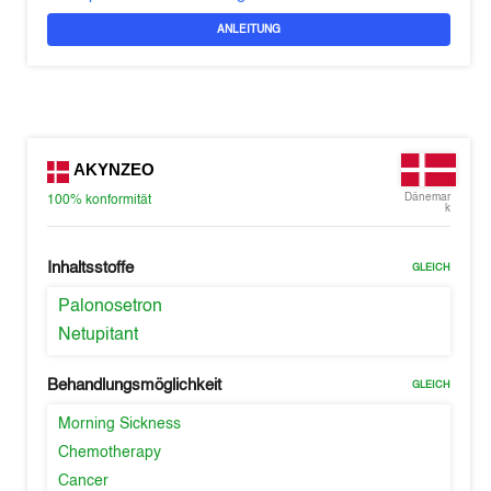
ANLEITUNG
AKYNZEO
Dänemar
100%
konformität
k
Inhaltsstoffe
GLEICH
Palonosetron
Netupitant
Behandlungsmöglichkeit
GLEICH
Morning Sickness
Chemotherapy
Cancer