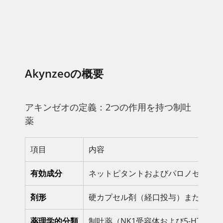
Akynzeoの概要
アキンゼオの定義：2つの作用を持つ制吐
薬
項目
内容
有効成分
ネットピタントおよびパロノセトロ
剤形
硬カプセル剤（経口投与）または注
薬理学的分類
制吐薬（NK1受容体および5-HT3受