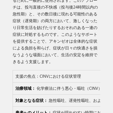
るために一般的に使用されます。このアプロー
チは、投与直後の不快感（投与後24時間以内の
急性期）と、その数日後に現れる可能性のある
症状（遅発期）の両方において、激しくなった
り日常生活を妨げたりするおそれのある一連の
症状に対処するものです。このようなサポート
を提供することで、アキンゼオは全体的な症状
による負担を和らげ、症状が日々の快適さを損
なうような場面において、生活の安定を維持で
きるよう支援します。
支援の焦点：CINVにおける症状管理
治療領域：
化学療法に伴う悪心・嘔吐（CINV）に関
対象となる症状：
急性嘔吐、遅発性嘔吐、および全般
患者へのメリット：
症状が現れやすい時期において、