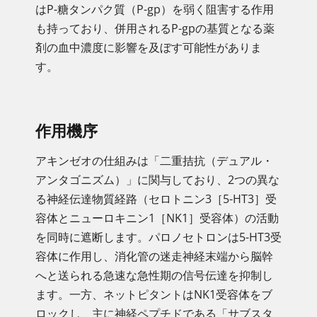
はP-糖タンパク質（P-gp）を弱く阻害する作用
も持っており、併用されるP-gpの基質となる薬
剤の血中濃度に影響を及ぼす可能性がありま
す。
作用機序
アキンゼオの仕組みは「二重拮抗（デュアル・
アンタゴニズム）」に関与しており、2つの異な
る神経伝達物質経路（セロトニン3［5-HT3］受
容体とニューロキニン1［NK1］受容体）の活動
を同時に遮断します。パロノセトロンは5-HT3受
容体に作用し、消化管の迷走神経末端から脳幹
へと送られる急速な急性期の信号伝達を抑制し
ます。一方、ネットピタントはNK1受容体をブ
ロックし、主に神経ペプチドである「サブスタ