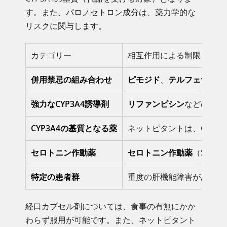
す。また、パロノセトロン成分は、薬力学的な
リスクに関与します。
カテゴリー
相互作用による制限または
併用禁忌の組み合わせ
ピモジド
、
テルフェナジン
強力なCYP3A4誘導剤
リファンピシン
などの
強力
CYP3A4の基質となる薬
ネットピタントは、CYP
セロトニン作動薬
セロトニン作動薬
（SSR
特定の患者群
重度の肝機能障害がある患
経口カプセル剤については、食事の有無にかか
わらず服用が可能です。また、ネットピタント