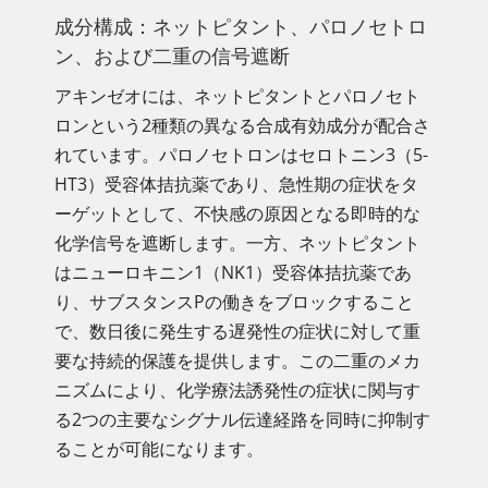
成分構成：ネットピタント、パロノセトロ
ン、および二重の信号遮断
アキンゼオには、ネットピタントとパロノセト
ロンという2種類の異なる合成有効成分が配合さ
れています。パロノセトロンはセロトニン3（5-
HT3）受容体拮抗薬であり、急性期の症状をタ
ーゲットとして、不快感の原因となる即時的な
化学信号を遮断します。一方、ネットピタント
はニューロキニン1（NK1）受容体拮抗薬であ
り、サブスタンスPの働きをブロックすること
で、数日後に発生する遅発性の症状に対して重
要な持続的保護を提供します。この二重のメカ
ニズムにより、化学療法誘発性の症状に関与す
る2つの主要なシグナル伝達経路を同時に抑制す
ることが可能になります。