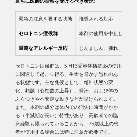
直ちに医師の診察を受けるべき状況:
緊急の注意を要する状態
推奨される対応
セロトニン症候群
本剤の使用を中止し、支
重篤なアレルギー反応
じんましん、腫れ、呼吸
セロトニン症候群は、5-HT3受容体拮抗薬の使用
に関連して起こり得る、生命を脅かす恐れのあ
る状態です。主な兆候として、精神状態の変
化、頻脈（心拍数の上昇）、発汗、および体の
ふらつきや不安定な動きなどが挙げられます。
また、本剤の成分は体内での消失に時間がかか
る（半減期が長い）特性があり、高齢者での臨
床経験も限られていることから、75歳以上の患
者が使用する場合には特に注意が必要です。