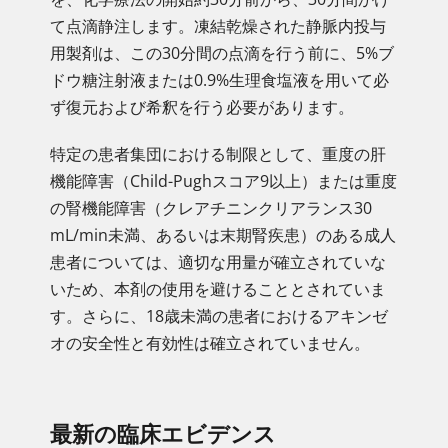
て点滴静注します。凍結乾燥された静脈内投与
用製剤は、この30分間の点滴を行う前に、5%ブ
ドウ糖注射液または0.9%生理食塩液を用いて必
ず復元および希釈を行う必要があります。
特定の患者集団における制限として、重度の肝
機能障害（Child-Pughスコア9以上）または重度
の腎機能障害（クレアチニンクリアランス30
mL/min未満、あるいは末期腎疾患）のある成人
患者については、適切な用量が確立されていな
いため、本剤の使用を避けることとされていま
す。さらに、18歳未満の患者におけるアキンゼ
オの安全性と有効性は確立されていません。
最新の臨床エビデンス