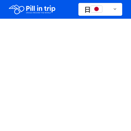
日
薬物A-Z