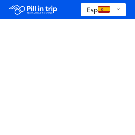
Esp
Drogas A-Z