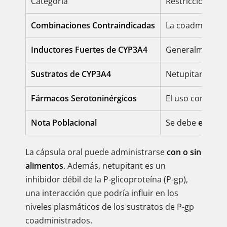
Categoría
Restricción o Re
Combinaciones Contraindicadas
La coadministr
Inductores Fuertes de CYP3A4
Generalmente 
Sustratos de CYP3A4
Netupitant aume
Fármacos Serotoninérgicos
El uso concomi
Nota Poblacional
Se debe
evitar 
La cápsula oral puede administrarse
con o sin
alimentos
. Además, netupitant es un
inhibidor débil de la P-glicoproteína (P-gp),
una interacción que podría influir en los
niveles plasmáticos de los sustratos de P-gp
coadministrados.