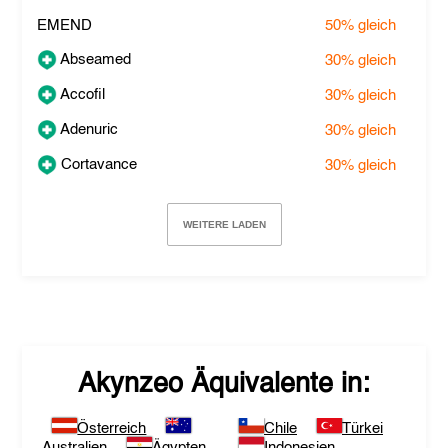
EMEND
50%
gleich
Abseamed
30%
gleich
Accofil
30%
gleich
Adenuric
30%
gleich
Cortavance
30%
gleich
WEITERE LADEN
Akynzeo
Äquivalente in:
Österreich
Chile
Türkei
Australien
Ägypten
Indonesien