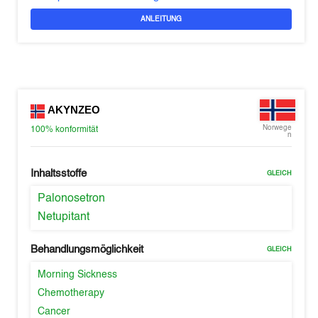
ANLEITUNG
AKYNZEO
Norwege
100%
konformität
n
Inhaltsstoffe
GLEICH
Palonosetron
Netupitant
Behandlungsmöglichkeit
GLEICH
Morning Sickness
Chemotherapy
Cancer