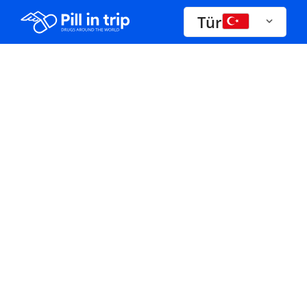
Tür
İlaçlar A-Z