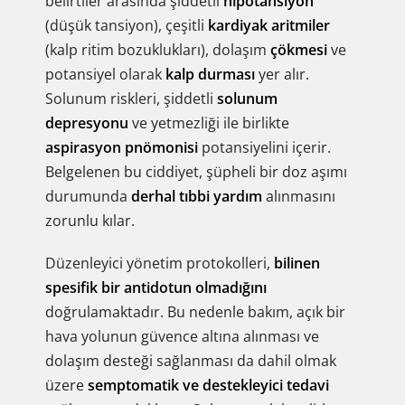
belirtiler arasında şiddetli
hipotansiyon
(düşük tansiyon), çeşitli
kardiyak aritmiler
(kalp ritim bozuklukları), dolaşım
çökmesi
ve
potansiyel olarak
kalp durması
yer alır.
Solunum riskleri, şiddetli
solunum
depresyonu
ve yetmezliği ile birlikte
aspirasyon pnömonisi
potansiyelini içerir.
Belgelenen bu ciddiyet, şüpheli bir doz aşımı
durumunda
derhal tıbbi yardım
alınmasını
zorunlu kılar.
Düzenleyici yönetim protokolleri,
bilinen
spesifik bir antidotun olmadığını
doğrulamaktadır. Bu nedenle bakım, açık bir
hava yolunun güvence altına alınması ve
dolaşım desteği sağlanması da dahil olmak
üzere
semptomatik ve destekleyici tedavi