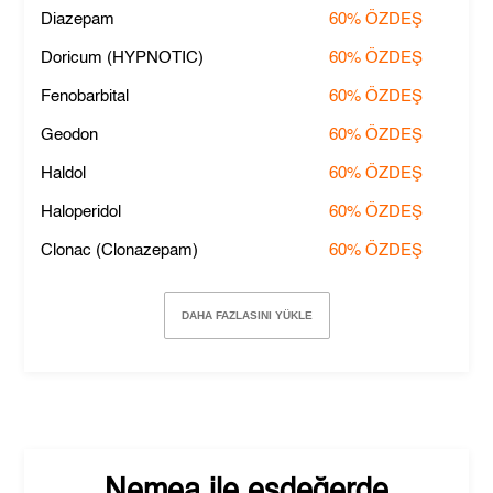
Diazepam
60%
ÖZDEŞ
Doricum (HYPNOTIC)
60%
ÖZDEŞ
Fenobarbital
60%
ÖZDEŞ
Geodon
60%
ÖZDEŞ
Haldol
60%
ÖZDEŞ
Haloperidol
60%
ÖZDEŞ
Clonac (Clonazepam)
60%
ÖZDEŞ
DAHA FAZLASINI YÜKLE
Nemea
ile eşdeğerde