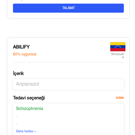
TALIMAT
ABILIFY
60%
uygunluk
Venezuel
a
İçerik
Aripiprazol
Tedavi seçeneği
KISMI
Schizophrenia
-
-
Daha fazlası