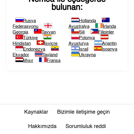
bulunan:
Rusya
Hollanda
Federasyonu
Avustralya
İrlanda
Georgia
Tayvan
Şili
Filipinler
Türkiye
Polonya
Hindistan
İsviçre
Avusturya
Arjantin
Endonezya
İsrail
İspanya
Ekvador
Tayland
Ukrayna
Mısır
Fransa
Kaynaklar
Bizimle iletişime geçin
Hakkımızda
Sorumluluk reddi