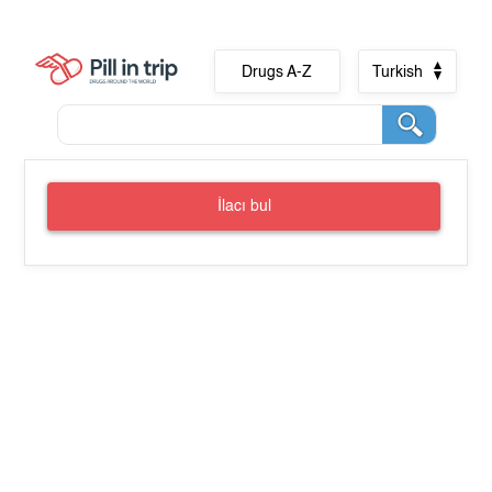
Drugs A-Z
Turkish
İlacı bul