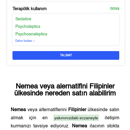
Terapötik kullanım
ÖZDEŞ
Sedative
Psycholeptics
Psychoanaleptics
Daha fazlası
TALIMAT
Nemea
veya alernatifini
Filipinler
ülkesinde nereden satın alabilirim
Nemea
veya alternatiflerini
Filipinler
ülkesinde satın
yakınınızdaki eczaneyle
almak için en
iletişim
kurmanızı tavsiye ediyoruz.
Nemea
ilacının stokta