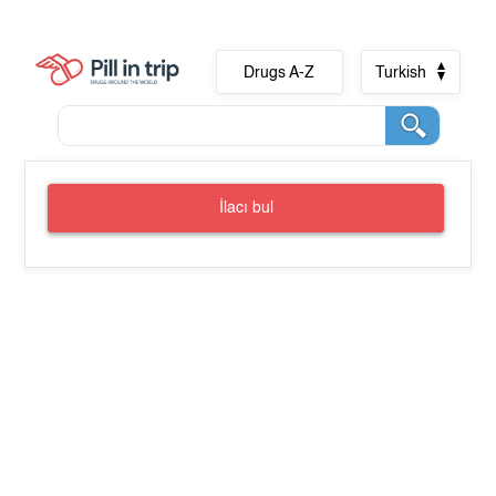
Drugs A-Z
Turkish
İlacı bul