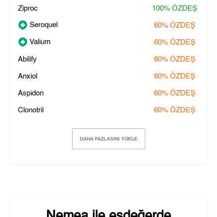
Ziproc
100%
ÖZDEŞ
Seroquel
60%
ÖZDEŞ
Valium
60%
ÖZDEŞ
Abilify
60%
ÖZDEŞ
Anxiol
60%
ÖZDEŞ
Aspidon
60%
ÖZDEŞ
Clonotril
60%
ÖZDEŞ
DAHA FAZLASINI YÜKLE
Nemea
ile eşdeğerde