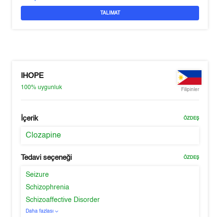
TALIMAT
IHOPE
100%
uygunluk
Filipinler
İçerik
ÖZDEŞ
Clozapine
Tedavi seçeneği
ÖZDEŞ
Seizure
Schizophrenia
Schizoaffective Disorder
Daha fazlası