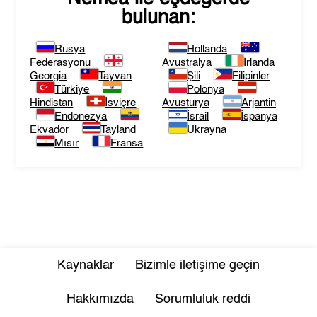
bulunan:
Rusya
Hollanda
Federasyonu
Avustralya
İrlanda
Georgia
Tayvan
Şili
Filipinler
Türkiye
Polonya
Hindistan
İsviçre
Avusturya
Arjantin
Endonezya
İsrail
İspanya
Ekvador
Tayland
Ukrayna
Mısır
Fransa
Kaynaklar
Bizimle iletişime geçin
Hakkımızda
Sorumluluk reddi