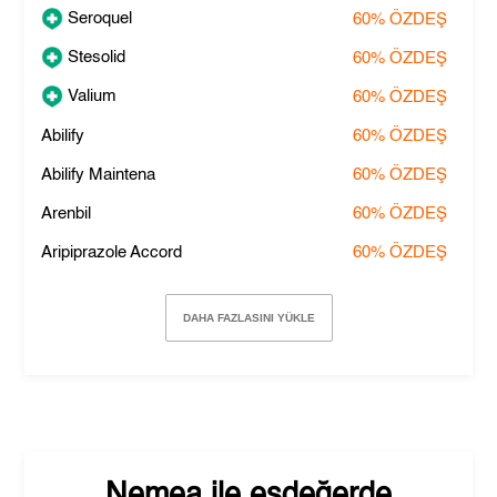
Seroquel
60%
ÖZDEŞ
Stesolid
60%
ÖZDEŞ
Valium
60%
ÖZDEŞ
Abilify
60%
ÖZDEŞ
Abilify Maintena
60%
ÖZDEŞ
Arenbil
60%
ÖZDEŞ
Aripiprazole Accord
60%
ÖZDEŞ
DAHA FAZLASINI YÜKLE
Nemea
ile eşdeğerde