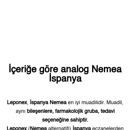
İçeriğe göre analog
Nemea
İspanya
Leponex
,
İspanya
Nemea
en iyi muadilidir. Muadil,
aynı
bileşenlere, farmakolojik gruba, tedavi
seçeneğine sahiptir.
Leponex
(
Nemea
alternatifi)
İspanya
eczanelerden