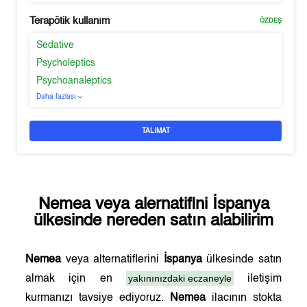
Terapötik kullanım
ÖZDEŞ
Sedative
Psycholeptics
Psychoanaleptics
Daha fazlası
TALIMAT
Nemea
veya alernatifini
İspanya
ülkesinde nereden satın alabilirim
Nemea
veya alternatiflerini
İspanya
ülkesinde satın
yakınınızdaki eczaneyle
almak için en
iletişim
kurmanızı tavsiye ediyoruz.
Nemea
ilacının stokta