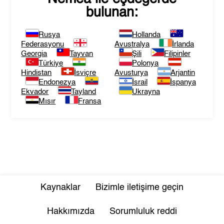
bulunan:
Rusya
Hollanda
Federasyonu
Avustralya
İrlanda
Georgia
Tayvan
Şili
Filipinler
Türkiye
Polonya
Hindistan
İsviçre
Avusturya
Arjantin
Endonezya
İsrail
İspanya
Ekvador
Tayland
Ukrayna
Mısır
Fransa
Kaynaklar
Bizimle iletişime geçin
Hakkımızda
Sorumluluk reddi