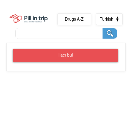
Drugs A-Z
Turkish
İlacı bul