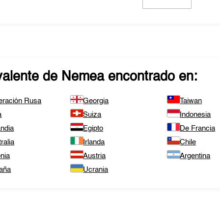
valente de
Nemea
encontrado en:
eración Rusa
Georgia
Taiwan
a
Suiza
Indonesia
andia
Egipto
De Francia
ralia
Irlanda
Chile
nia
Austria
Argentina
aña
Ucrania