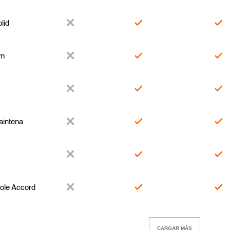
lid
um
Maintena
zole Accord
CARGAR MÁS