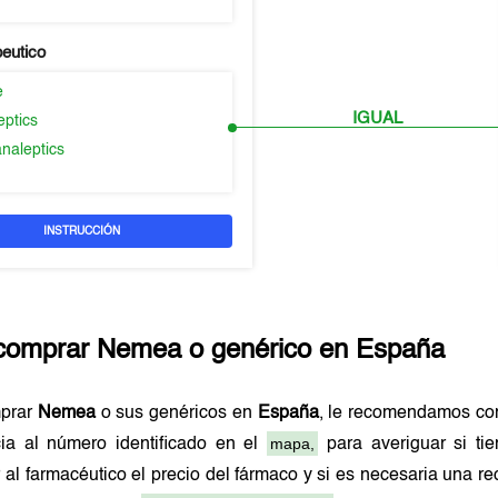
peutico
e
IGUAL
eptics
naleptics
INSTRUCCIÓN
comprar
Nemea
o genérico en
España
mprar
Nemea
o sus genéricos en
España
, le recomendamos co
mapa,
cia al número identificado en el
para averiguar si ti
 al farmacéutico el precio del fármaco y si es necesaria una 