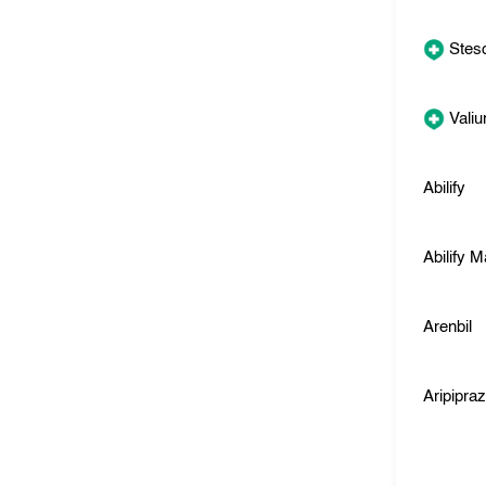
Steso
Vali
Abilify
Abilify 
Arenbil
Aripipra