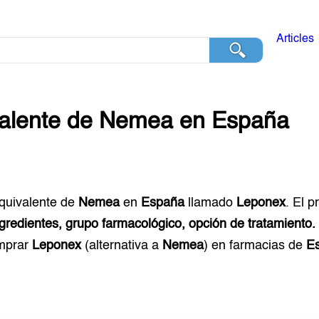
Articles
alente de
Nemea
en
España
equivalente de
Nemea
en
España
llamado
Leponex
. El 
ngredientes, grupo farmacológico, opción de tratamiento.
mprar
Leponex
(alternativa a
Nemea
) en farmacias de
E