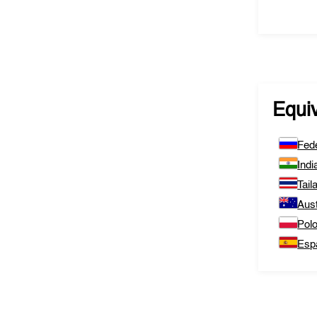
Equi
Fed
Indi
Tail
Aust
Polo
Esp