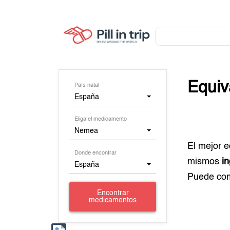
Equiv
País natal
España
Eliga el medicamento
Nemea
El mejor 
Donde encontrar
mismos
i
España
Puede co
Encontrar
medicamentos