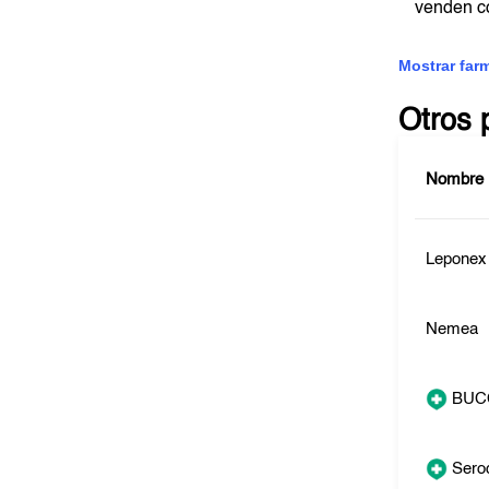
venden c
Mostrar far
Otros 
Nombre
Leponex
Nemea
BUC
Sero