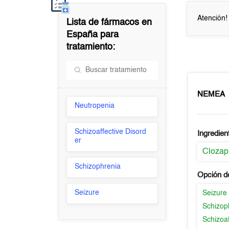
Atención!
Lista de fármacos en
España
para
tratamiento:
NEMEA
Neutropenia
Schizoaffective Disord
Ingredien
er
Clozap
Schizophrenia
Opción d
Seizure
Seizure
Schizop
Schizoaf