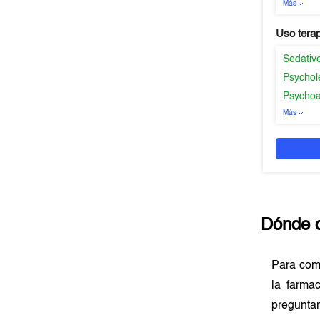
Más
Uso tera
Sedativ
Psychol
Psychoa
Más
Dónde 
Para co
la farma
preguntar