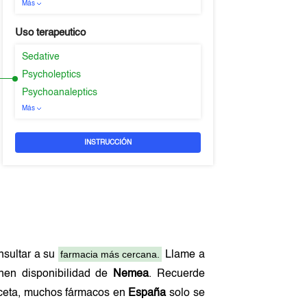
Más
Uso terapeutico
Sedative
Psycholeptics
Psychoanaleptics
Más
INSTRUCCIÓN
farmacia más cercana.
nsultar a su
Llame a
enen disponibilidad de
Nemea
. Recuerde
receta, muchos fármacos en
España
solo se