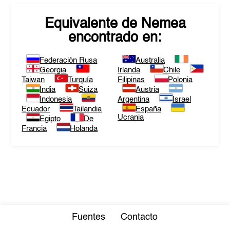
Equivalente de
Nemea
encontrado en:
Federación Rusa
Australia
Georgia
Irlanda
Chile
Taiwan
Turquía
Filipinas
Polonia
India
Suiza
Austria
Indonesia
Argentina
Israel
Ecuador
Tailandia
España
Ucrania
Egipto
De
Francia
Holanda
Fuentes
Contacto