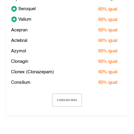
Seroquel
60%
igual
Valium
60%
igual
Acepran
60%
igual
Actebral
60%
igual
Azymol
60%
igual
Clonagin
60%
igual
Clonex (Clonazepam)
60%
igual
Consilium
60%
igual
CARGAR MÁS