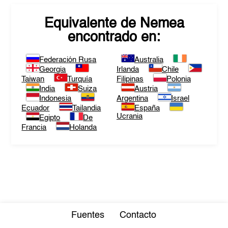
Equivalente de
Nemea
encontrado en:
Federación Rusa
Australia
Georgia
Irlanda
Chile
Taiwan
Turquía
Filipinas
Polonia
India
Suiza
Austria
Indonesia
Argentina
Israel
Ecuador
Tailandia
España
Ucrania
Egipto
De
Francia
Holanda
Fuentes
Contacto