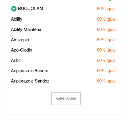
BUCCOLAM
60%
igual
Abilify
60%
igual
Abilify Maintena
60%
igual
Amizepin
60%
igual
Apo-Clodin
60%
igual
Aribit
60%
igual
Aripiprazole Accord
60%
igual
Aripiprazole Sandoz
60%
igual
CARGAR MÁS