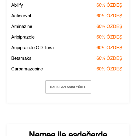
Abilify
60%
ÖZDEŞ
Actinerval
60%
ÖZDEŞ
Aminazine
60%
ÖZDEŞ
Aripiprazole
60%
ÖZDEŞ
Aripiprazole OD-Teva
60%
ÖZDEŞ
Betamaks
60%
ÖZDEŞ
Carbamazepine
60%
ÖZDEŞ
DAHA FAZLASINI YÜKLE
Nemea
ile eşdeğerde