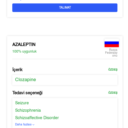
TALIMAT
AZALEPTIN
Rusya
100%
uygunluk
Federasy
onu
İçerik
ÖZDEŞ
Clozapine
Tedavi seçeneği
ÖZDEŞ
Seizure
Schizophrenia
Schizoaffective Disorder
Daha fazlası