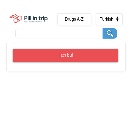
Drugs A-Z
Turkish
İlacı bul