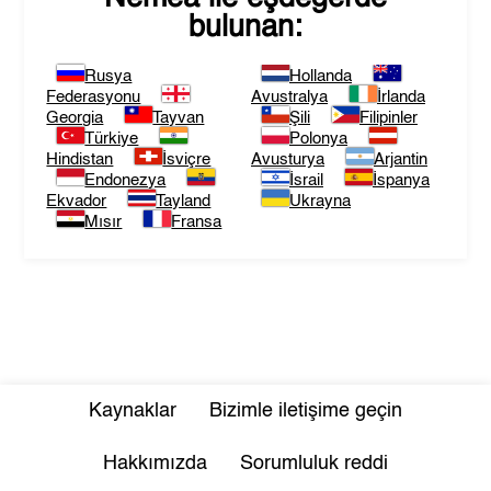
bulunan:
Rusya
Hollanda
Federasyonu
Avustralya
İrlanda
Georgia
Tayvan
Şili
Filipinler
Türkiye
Polonya
Hindistan
İsviçre
Avusturya
Arjantin
Endonezya
İsrail
İspanya
Ekvador
Tayland
Ukrayna
Mısır
Fransa
Kaynaklar
Bizimle iletişime geçin
Hakkımızda
Sorumluluk reddi