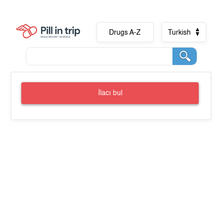
Drugs A-Z
Turkish
İlacı bul