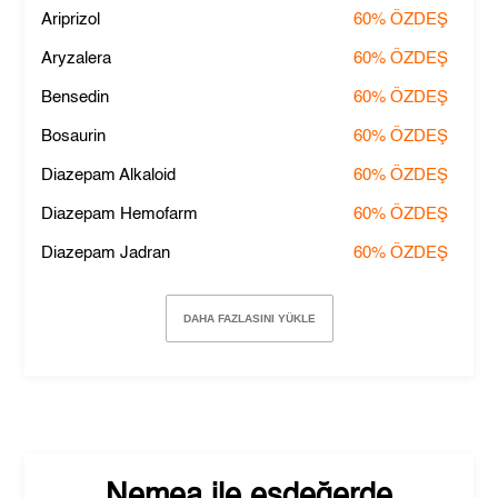
Ariprizol
60%
ÖZDEŞ
Aryzalera
60%
ÖZDEŞ
Bensedin
60%
ÖZDEŞ
Bosaurin
60%
ÖZDEŞ
Diazepam Alkaloid
60%
ÖZDEŞ
Diazepam Hemofarm
60%
ÖZDEŞ
Diazepam Jadran
60%
ÖZDEŞ
DAHA FAZLASINI YÜKLE
Nemea
ile eşdeğerde