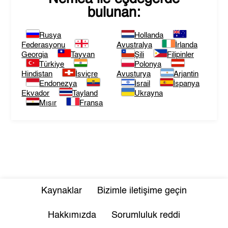
bulunan:
Rusya
Hollanda
Federasyonu
Avustralya
İrlanda
Georgia
Tayvan
Şili
Filipinler
Türkiye
Polonya
Hindistan
İsviçre
Avusturya
Arjantin
Endonezya
İsrail
İspanya
Ekvador
Tayland
Ukrayna
Mısır
Fransa
Kaynaklar
Bizimle iletişime geçin
Hakkımızda
Sorumluluk reddi