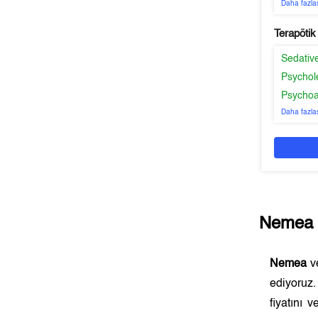
Daha fazla
Terapötik
Sedativ
Psychol
Psychoa
Daha fazla
Nemea
Nemea
ve
ediyoruz
fiyatını 