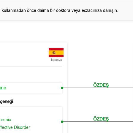
cı kullanmadan önce daima bir doktora veya eczacınıza danışın.
İspanya
ÖZDEŞ
ine
eçeneği
ÖZDEŞ
hrenia
fective Disorder