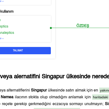
sı
 kullanım
e
ÖZDEŞ
eptics
naleptics
sı
TALIMAT
veya alernatifini
Singapur
ülkesinde nereden
yakın
ya alternatiflerini
Singapur
ülkesinde satın almak için en
haritadaki
.
Nemea
ilacının stokta olup olmadığını anlamak için
ve reçete gerekip gerkmediğini eczacıya sormayı unutmayın;
Si