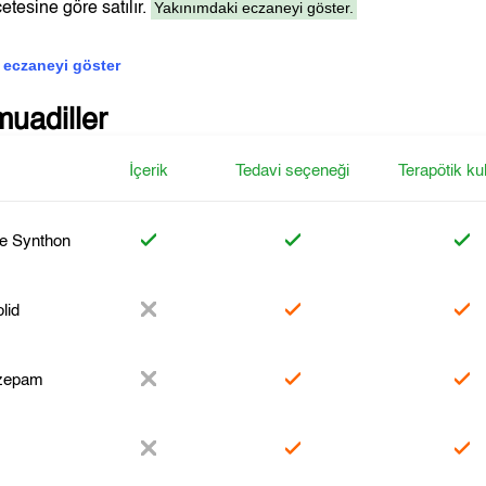
Yakınımdaki eczaneyi göster.
etesine göre satılır.
 eczaneyi göster
muadiller
İçerik
Tedavi seçeneği
Terapötik ku
ne Synthon
lid
zepam