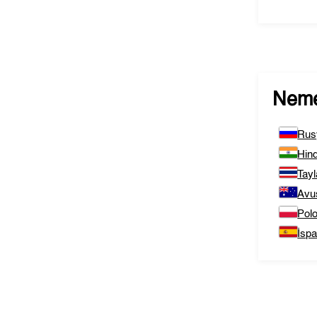
Nem
Rus
Hind
Tay
Avu
Pol
İsp