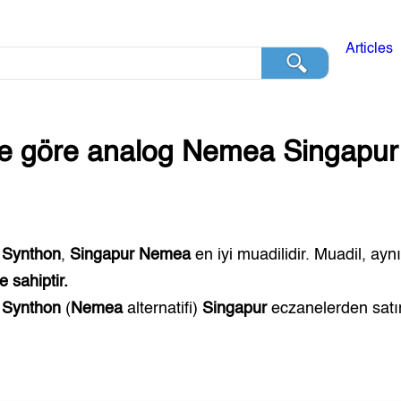
Articles
ğe göre analog
Nemea
Singapur
 Synthon
,
Singapur
Nemea
en iyi muadilidir. Muadil, ayn
 sahiptir.
 Synthon
(
Nemea
alternatifi)
Singapur
eczanelerden satın 