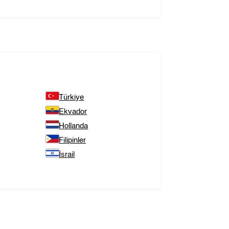
Türkiye
Ekvador
Hollanda
Filipinler
İsrail