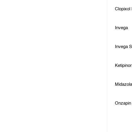
Clopixol
Invega
Invega 
Ketipinor
Midazol
Onzapin