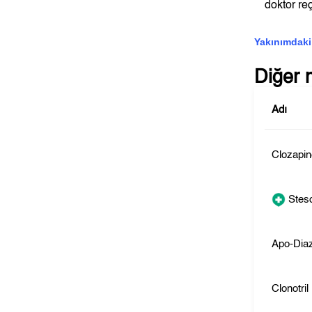
doktor reç
Yakınımdaki
Diğer 
Adı
Clozapi
Steso
Apo-Dia
Clonotril