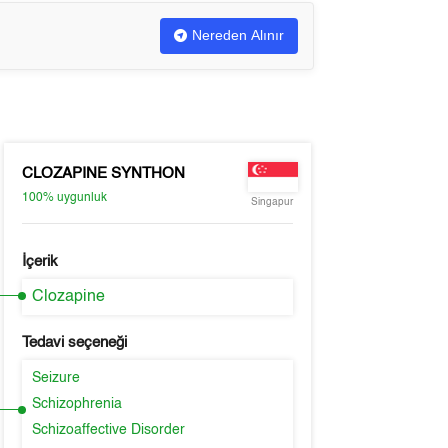
Nereden Alınır
CLOZAPINE SYNTHON
100%
uygunluk
Singapur
İçerik
Clozapine
Tedavi seçeneği
Seizure
Schizophrenia
Schizoaffective Disorder