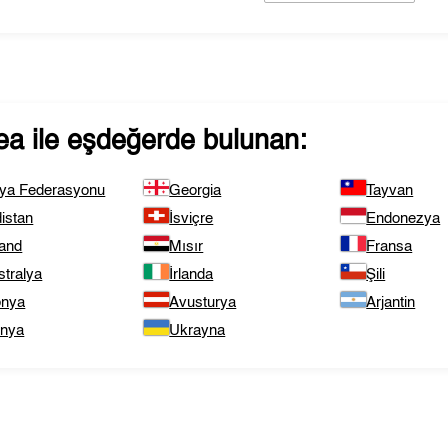
ea
ile eşdeğerde bulunan:
ya Federasyonu
Georgia
Tayvan
istan
İsviçre
Endonezya
land
Mısır
Fransa
stralya
İrlanda
Şili
onya
Avusturya
Arjantin
anya
Ukrayna