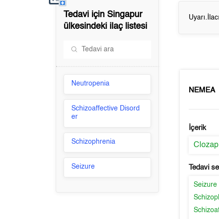
Tedavi için
Singapur
Uyarı.İla
ülkesindeki ilaç listesi
Neutropenia
NEMEA
Schizoaffective Disord
er
İçerik
Schizophrenia
Clozap
Seizure
Tedavi s
Seizure
Schizop
Schizoaf