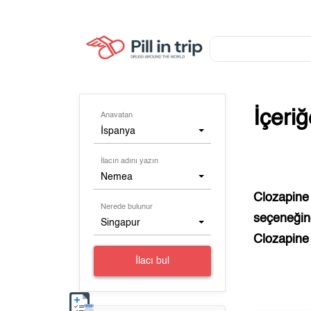
İçeri
Anavatan
İspanya
İlacın adını yazın
Nemea
Clozapine
Nerede bulunur
seçeneğine
Singapur
Clozapine
İlacı bul