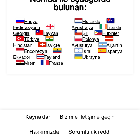
bulunan:
Rusya
Hollanda
Federasyonu
Avustralya
İrlanda
Georgia
Tayvan
Şili
Filipinler
Türkiye
Polonya
Hindistan
İsviçre
Avusturya
Arjantin
Endonezya
İsrail
İspanya
Ekvador
Tayland
Ukrayna
Mısır
Fransa
Kaynaklar
Bizimle iletişime geçin
Hakkımızda
Sorumluluk reddi