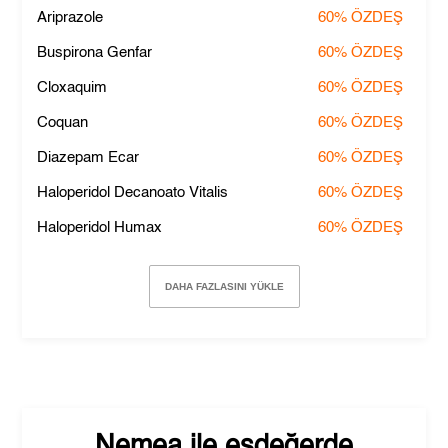
Ariprazole
60%
ÖZDEŞ
Buspirona Genfar
60%
ÖZDEŞ
Cloxaquim
60%
ÖZDEŞ
Coquan
60%
ÖZDEŞ
Diazepam Ecar
60%
ÖZDEŞ
Haloperidol Decanoato Vitalis
60%
ÖZDEŞ
Haloperidol Humax
60%
ÖZDEŞ
DAHA FAZLASINI YÜKLE
Nemea
ile eşdeğerde