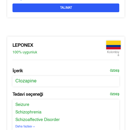
TALIMAT
LEPONEX
100%
uygunluk
Kolombiy
a
İçerik
ÖZDEŞ
Clozapine
Tedavi seçeneği
ÖZDEŞ
Seizure
Schizophrenia
Schizoaffective Disorder
Daha fazlası