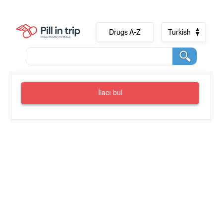
Drugs A-Z
Turkish
İlacı bul