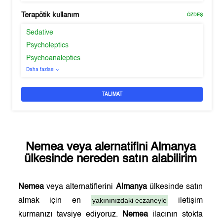
Terapötik kullanım
ÖZDEŞ
Sedative
Psycholeptics
Psychoanaleptics
Daha fazlası
TALIMAT
Nemea
veya alernatifini
Almanya
ülkesinde nereden satın alabilirim
Nemea
veya alternatiflerini
Almanya
ülkesinde satın
yakınınızdaki eczaneyle
almak için en
iletişim
kurmanızı tavsiye ediyoruz.
Nemea
ilacının stokta