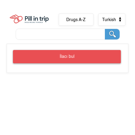
Drugs A-Z
Turkish
İlacı bul