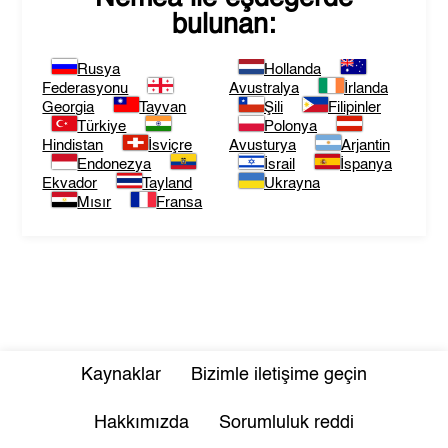
bulunan:
Rusya
Hollanda
Federasyonu
Avustralya
İrlanda
Georgia
Tayvan
Şili
Filipinler
Türkiye
Polonya
Hindistan
İsviçre
Avusturya
Arjantin
Endonezya
İsrail
İspanya
Ekvador
Tayland
Ukrayna
Mısır
Fransa
Kaynaklar
Bizimle iletişime geçin
Hakkımızda
Sorumluluk reddi