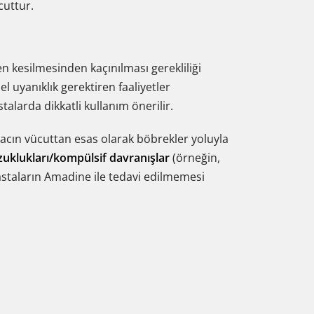
cuttur.
en kesilmesinden kaçınılması gerekliliği
el uyanıklık gerektiren faaliyetler
alarda dikkatli kullanım önerilir.
ilacın vücuttan esas olarak böbrekler yoluyla
zuklukları/kompülsif davranışlar
(örneğin,
astaların Amadine ile tedavi edilmemesi