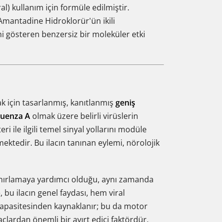
al) kullanım için formüle edilmiştir.
 Amantadine Hidroklorür'ün ikili
ini gösteren benzersiz bir moleküler etki
ak için tasarlanmış, kanıtlanmış
geniş
luenza A
olmak üzere belirli virüslerin
i ile ilgili temel sinyal yollarını modüle
ektedir. Bu ilacın tanınan eylemi, nörolojik
ınırlamaya yardımcı olduğu, aynı zamanda
, bu ilacın genel faydası, hem viral
apasitesinden kaynaklanır; bu da motor
ilaçlardan önemli bir ayırt edici faktördür.