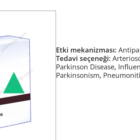
Etki mekanizması:
Antipa
Tedavi seçeneği:
Arterios
Parkinson Disease
,
Influe
Parkinsonism
,
Pneumonit