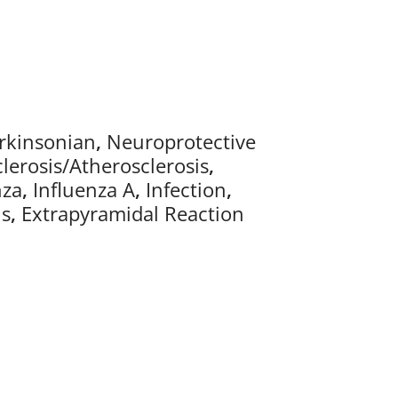
rkinsonian
,
Neuroprotective
clerosis/Atherosclerosis
,
nza
,
Influenza A
,
Infection
,
is
,
Extrapyramidal Reaction