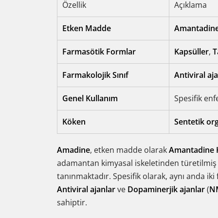
Özellik
Açıklama
Etken Madde
Amantadine
Farmasötik Formlar
Kapsüller
,
T
Farmakolojik Sınıf
Antiviral aj
Genel Kullanım
Spesifik enf
Köken
Sentetik org
Amadine
, etken madde olarak
Amantadine 
adamantan kimyasal iskeletinden türetilmi
tanınmaktadır. Spesifik olarak, aynı anda iki 
Antiviral ajanlar
ve
Dopaminerjik ajanlar
(
NM
sahiptir.