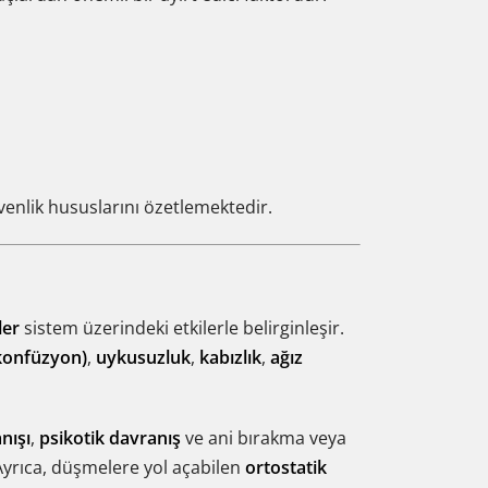
enlik hususlarını özetlemektedir.
ler
sistem üzerindeki etkilerle belirginleşir.
 (konfüzyon)
,
uykusuzluk
,
kabızlık
,
ağız
nışı
,
psikotik davranış
ve ani bırakma veya
Ayrıca, düşmelere yol açabilen
ortostatik