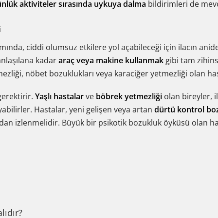
nlük aktiviteler sırasında uykuya dalma
bildirimleri de mev
i
ında, ciddi olumsuz etkilere yol açabileceği için ilacın anid
 anlaşılana kadar
araç veya makine kullanmak
gibi tam zihins
liği, nöbet bozuklukları veya karaciğer yetmezliği olan hast
gerektirir.
Yaşlı hastalar
ve
böbrek yetmezliği
olan bireyler, 
abilirler. Hastalar, yeni gelişen veya artan
dürtü kontrol bo
dan izlenmelidir. Büyük bir psikotik bozukluk öyküsü olan h
lıdır?