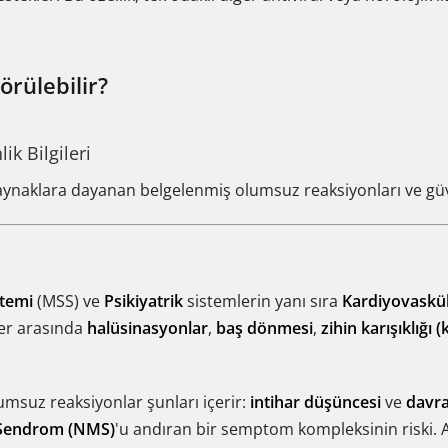
örülebilir?
ik Bilgileri
aynaklara dayanan belgelenmiş olumsuz reaksiyonları ve güv
stemi
(MSS) ve
Psikiyatrik
sistemlerin yanı sıra
Kardiyovaskü
iler arasında
halüsinasyonlar
,
baş dönmesi
,
zihin karışıklığı
umsuz reaksiyonlar şunları içerir:
intihar düşüncesi
ve
davra
 Sendrom (NMS)
'u andıran bir semptom kompleksinin riski. 