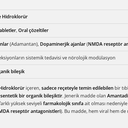
 Hidroklorür
abletler
,
Oral çözeltiler
anlar
(Adamantan),
Dopaminerjik ajanlar
(
NMDA reseptör ant
eksiyonların sistemik tedavisi ve nörolojik modülasyon
anik bileşik
Hidroklorür
içeren,
sadece reçeteyle temin edilebilen
bir tıb
ş
sentetik bir organik bileşiktir
. Jenerik madde olan
Amantad
farklı yüksek seviyeli
farmakolojik sınıfa
ait olması nedeniyl
DA reseptör antagonistleri
). Bu madde, hem viral hem de nör