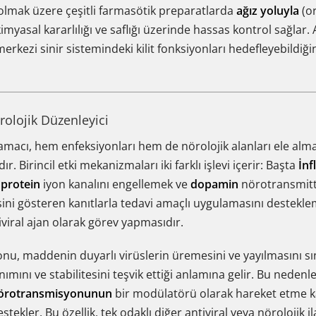
olmak üzere çeşitli farmasötik preparatlarda
ağız yoluyla
(or
imyasal kararlılığı ve saflığı üzerinde hassas kontrol sağlar.
erkezi sinir sistemindeki kilit fonksiyonları hedefleyebildiğ
örolojik Düzenleyici
amacı, hem enfeksiyonları hem de nörolojik alanları ele alm
 Birincil etki mekanizmaları iki farklı işlevi içerir: Başta
İnf
protein
iyon kanalını engellemek ve
dopamin
nörotransmitter
sini gösteren kanıtlarla tedavi amaçlı uygulamasını desteklem
iviral ajan olarak görev yapmasıdır.
u, maddenin duyarlı virüslerin üremesini ve yayılmasını s
mını ve stabilitesini teşvik ettiği anlamına gelir. Bu nedenle
örotransmisyonunun
bir modülatörü olarak hareket etme k
destekler. Bu özellik, tek odaklı diğer antiviral veya nörolojik 