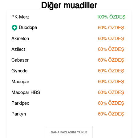
Diğer muadiller
PK-Merz
100%
ÖZDEŞ
Duodopa
60%
ÖZDEŞ
Akineton
60%
ÖZDEŞ
Azilect
60%
ÖZDEŞ
Cabaser
60%
ÖZDEŞ
Gynodel
60%
ÖZDEŞ
Madopar
60%
ÖZDEŞ
Madopar HBS
60%
ÖZDEŞ
Parkipex
60%
ÖZDEŞ
Parkyn
60%
ÖZDEŞ
DAHA FAZLASINI YÜKLE