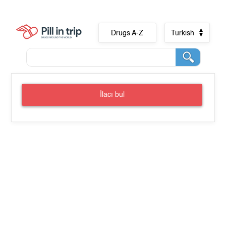
Drugs A-Z
Turkish
İlacı bul