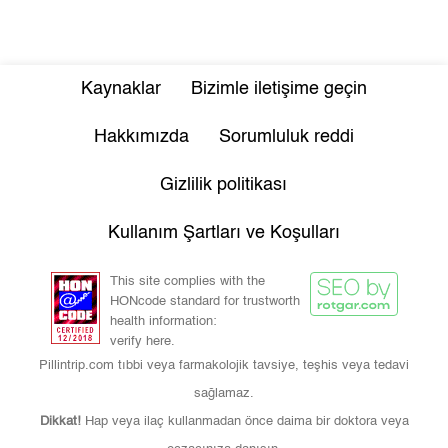
Kaynaklar
Bizimle iletişime geçin
Hakkımızda
Sorumluluk reddi
Gizlilik politikası
Kullanım Şartları ve Koşulları
This site complies with the
HONcode standard for trustworth
health information:
verify here.
Pillintrip.com tıbbi veya farmakolojik tavsiye, teşhis veya tedavi
sağlamaz.
Dikkat!
Hap veya ilaç kullanmadan önce daima bir doktora veya