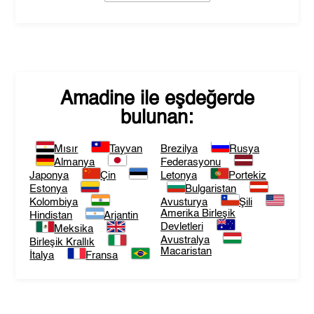
Amadine
ile eşdeğerde
bulunan:
Mısır
Tayvan
Brezilya
Rusya
Almanya
Federasyonu
Japonya
Çin
Letonya
Portekiz
Estonya
Bulgaristan
Kolombiya
Avusturya
Şili
Amerika Birleşik
Hindistan
Arjantin
Devletleri
Meksika
Avustralya
Birleşik Krallık
Macaristan
İtalya
Fransa