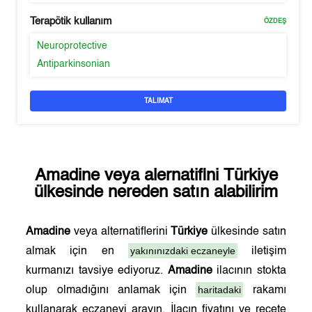
Terapötik kullanım
ÖZDEŞ
Neuroprotective
Antiparkinsonian
TALIMAT
Amadine
veya alernatifini
Türkiye
ülkesinde nereden satın alabilirim
Amadine
veya alternatiflerini
Türkiye
ülkesinde satın
yakınınızdaki eczaneyle
almak için en
iletişim
kurmanızı tavsiye ediyoruz.
Amadine
ilacının stokta
haritadaki
olup olmadığını anlamak için
rakamı
kullanarak eczaneyi arayın. İlacın fiyatını ve reçete