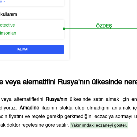
sı
 kullanım
otective
ÖZDEŞ
kinsonian
TALIMAT
e
veya alernatifini
Rusya'nın
ülkesinde nere
veya alternatiflerini
Rusya'nın
ülkesinde satın almak için e
ediyoruz.
Amadine
ilacının stokta olup olmadığını anlamak i
lacın fiyatını ve reçete gerekip gerkmediğini eczacıya sormayı
Yakınımdaki eczaneyi göster.
ak doktor reçetesine göre satılır.