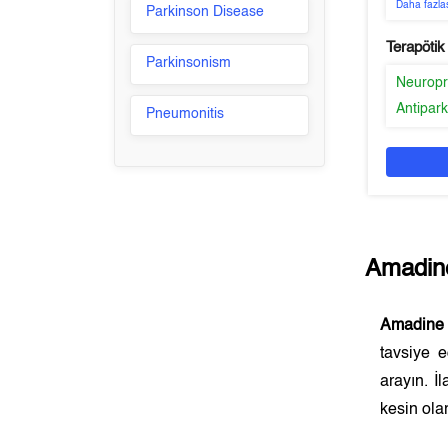
Daha fazla
Parkinson Disease
Terapötik
Parkinsonism
Neuropr
Antipar
Pneumonitis
Amadin
Amadine
tavsiye 
arayın. İ
kesin olar