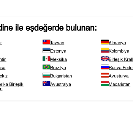
ine
ile eşdeğerde bulunan:
r
Tayvan
Almanya
Estonya
Kolombiya
ntin
Meksika
Birleşik Krall
nsa
Brezilya
Rusya Fede
ekiz
Bulgaristan
Avusturya
ika Birleşik
Avustralya
Macaristan
ri