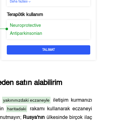
Daha fazlası
Terapötik kullanım
Neuroprotective
Antiparkinsonian
TALIMAT
den satın alabilirim
yakınınızdaki eczaneyle
n
iletişim kurmanızı
haritadaki
çin
rakamı kullanarak eczaneyi
 unutmayın;
Rusya'nın
ülkesinde birçok ilaç