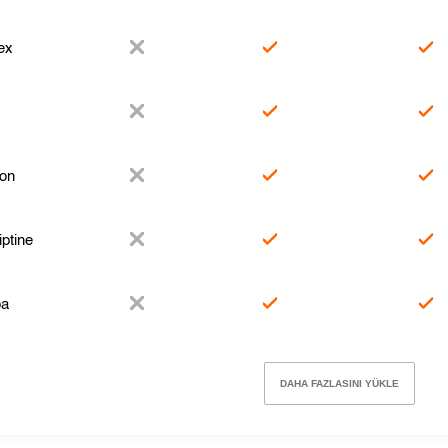
ex
on
ptine
pa
DAHA FAZLASINI YÜKLE