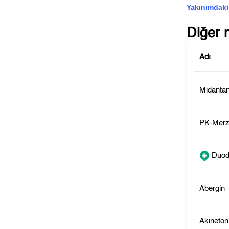
Yakınımdaki
Diğer 
Adı
Midanta
PK-Mer
Duod
Abergin
Akineton