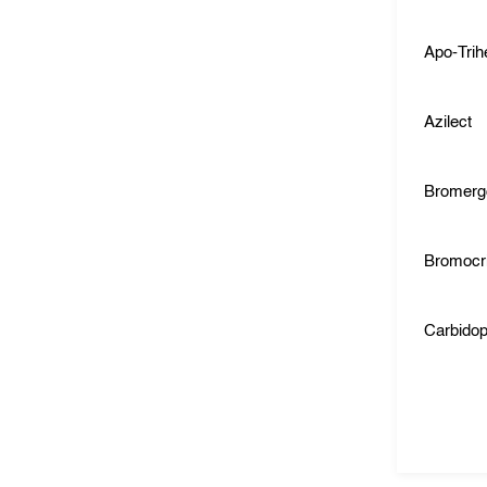
Apo-Trih
Azilect
Bromerg
Bromocri
Carbido