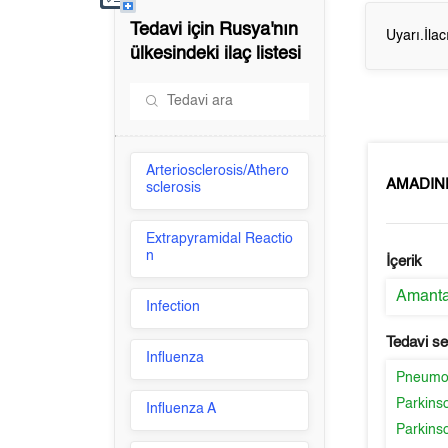
Tedavi için
Rusya'nın
Uyarı.İla
ülkesindeki ilaç listesi
Arteriosclerosis/Athero
AMADIN
sclerosis
Extrapyramidal Reactio
n
İçerik
Amanta
Infection
Tedavi s
Influenza
Pneumon
Parkins
Influenza A
Parkins