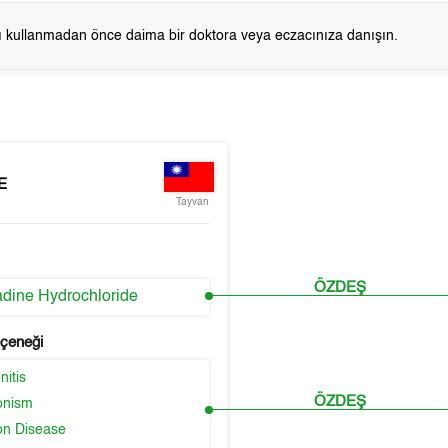
cı kullanmadan önce daima bir doktora veya eczacınıza danışın.
E
Tayvan
ÖZDEŞ
dine Hydrochloride
eçeneği
itis
ÖZDEŞ
onism
on Disease