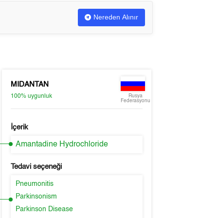
Nereden Alınır
MIDANTAN
100%
uygunluk
Rusya
Federasyonu
İçerik
Amantadine Hydrochloride
Tedavi seçeneği
Pneumonitis
Parkinsonism
Parkinson Disease