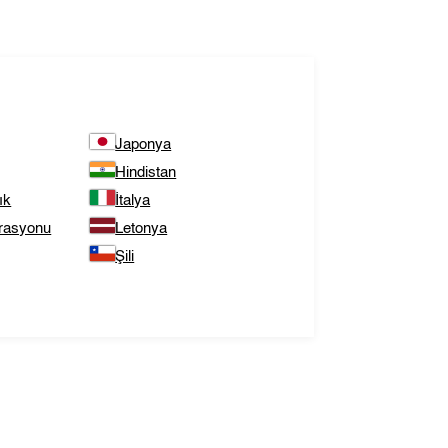
Japonya
Hindistan
ık
İtalya
rasyonu
Letonya
Şili