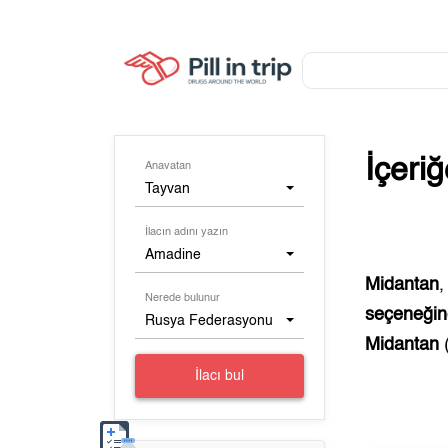
İçeri
Anavatan
Tayvan
İlacın adını yazın
Amadine
Midantan
Nerede bulunur
seçeneğine
Rusya Federasyonu
Midantan
İlacı bul