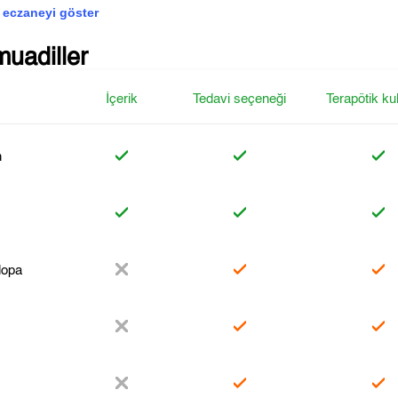
 eczaneyi göster
muadiller
İçerik
Tedavi seçeneği
Terapötik ku
n
z
opa