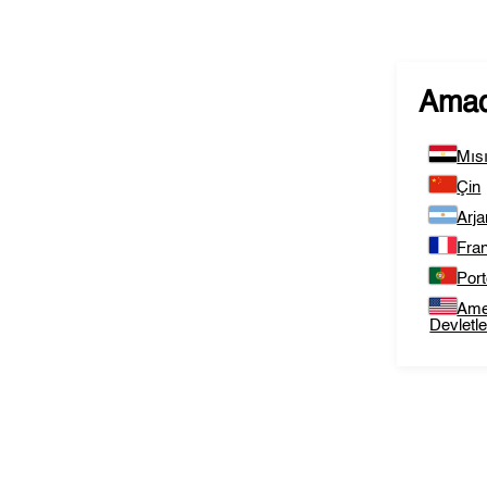
Amad
Mısı
Çin
Arja
Fra
Port
Amer
Devletle