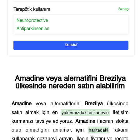
Terapötik kullanım
ÖZDEŞ
Neuroprotective
Antiparkinsonian
TALIMAT
Amadine
veya alernatifini
Brezilya
ülkesinde nereden satın alabilirim
Amadine
veya alternatiflerini
Brezilya
ülkesinde
yakınınızdaki eczaneyle
satın almak için en
iletişim
kurmanızı tavsiye ediyoruz.
Amadine
ilacının stokta
haritadaki
olup olmadığını anlamak için
rakamı
kullanarak eczaneyi arayın. İlacın fiyatını ve reçete