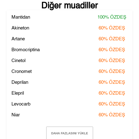
Diğer muadiller
Mantidan
100%
ÖZDEŞ
Akineton
60%
ÖZDEŞ
Artane
60%
ÖZDEŞ
Bromocriptina
60%
ÖZDEŞ
Cinetol
60%
ÖZDEŞ
Cronomet
60%
ÖZDEŞ
Deprilan
60%
ÖZDEŞ
Elepril
60%
ÖZDEŞ
Levocarb
60%
ÖZDEŞ
Niar
60%
ÖZDEŞ
DAHA FAZLASINI YÜKLE