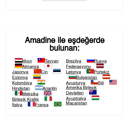
Amadine
ile eşdeğerde
bulunan:
Mısır
Tayvan
Brezilya
Rusya
Almanya
Federasyonu
Japonya
Çin
Letonya
Portekiz
Estonya
Bulgaristan
Kolombiya
Avusturya
Şili
Amerika Birleşik
Hindistan
Arjantin
Devletleri
Meksika
Avustralya
Birleşik Krallık
Macaristan
İtalya
Fransa