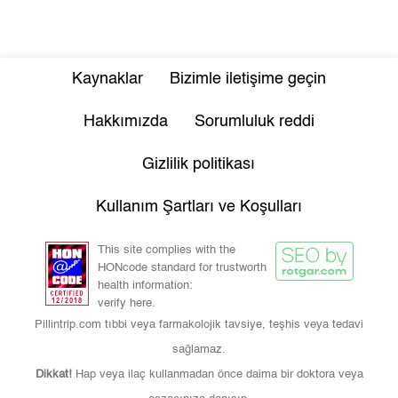
Kaynaklar
Bizimle iletişime geçin
Hakkımızda
Sorumluluk reddi
Gizlilik politikası
Kullanım Şartları ve Koşulları
This site complies with the
HONcode standard for trustworth
health information:
verify here.
Pillintrip.com tıbbi veya farmakolojik tavsiye, teşhis veya tedavi
sağlamaz.
Dikkat!
Hap veya ilaç kullanmadan önce daima bir doktora veya