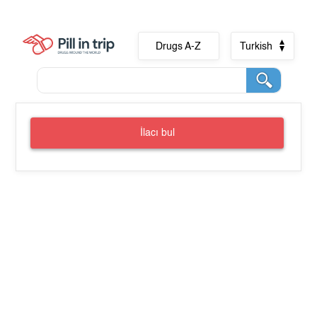
Drugs A-Z
Turkish
İlacı bul