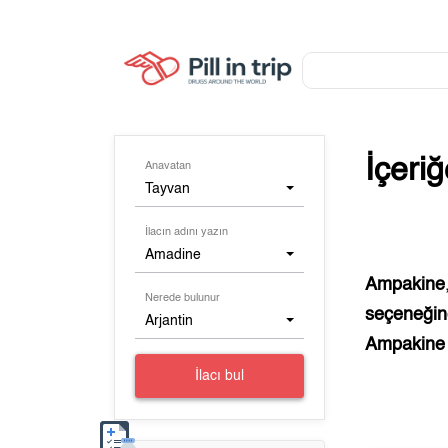
İçeri
Anavatan
Tayvan
İlacın adını yazın
Amadine
Ampakine
Nerede bulunur
seçeneğine
Arjantin
Ampakine
İlacı bul