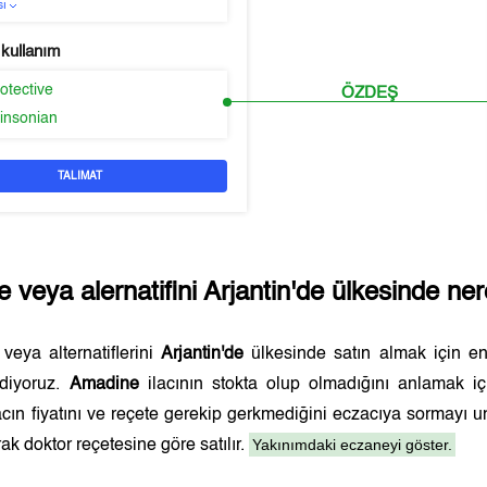
sı
 kullanım
otective
ÖZDEŞ
kinsonian
TALIMAT
e
veya alernatifini
Arjantin'de
ülkesinde nere
veya alternatiflerini
Arjantin'de
ülkesinde satın almak için 
ediyoruz.
Amadine
ilacının stokta olup olmadığını anlamak i
lacın fiyatını ve reçete gerekip gerkmediğini eczacıya sormayı 
Yakınımdaki eczaneyi göster.
ak doktor reçetesine göre satılır.