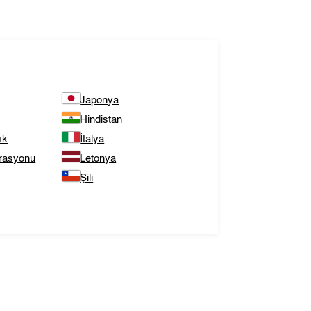
Japonya
Hindistan
ık
İtalya
rasyonu
Letonya
Şili