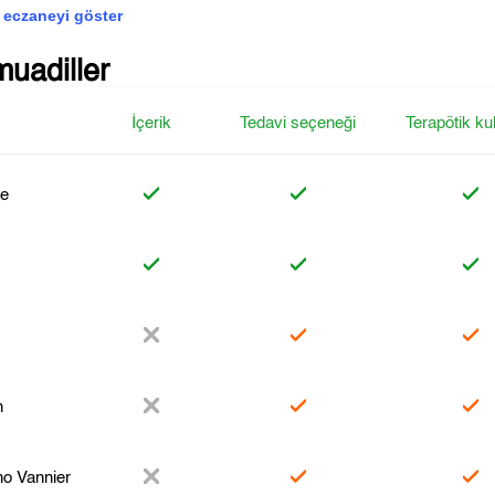
 eczaneyi göster
muadiller
İçerik
Tedavi seçeneği
Terapötik ku
ne
n
no Vannier