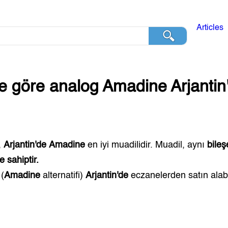
Articles
ğe göre analog
Amadine
Arjantin
,
Arjantin'de
Amadine
en iyi muadilidir. Muadil, aynı
bileş
 sahiptir.
(
Amadine
alternatifi)
Arjantin'de
eczanelerden satın alabil