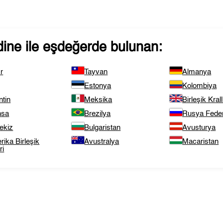
ine
ile eşdeğerde bulunan:
r
Tayvan
Almanya
Estonya
Kolombiya
ntin
Meksika
Birleşik Krall
nsa
Brezilya
Rusya Fede
ekiz
Bulgaristan
Avusturya
ika Birleşik
Avustralya
Macaristan
ri