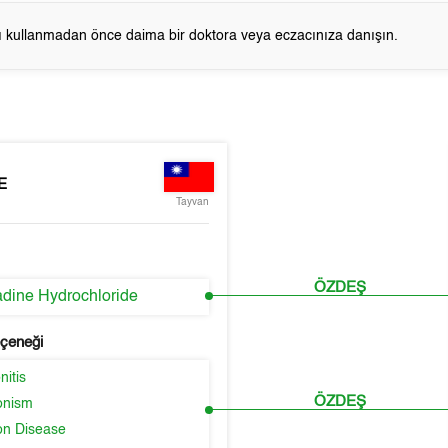
cı kullanmadan önce daima bir doktora veya eczacınıza danışın.
E
Tayvan
ÖZDEŞ
dine Hydrochloride
eçeneği
itis
ÖZDEŞ
onism
on Disease