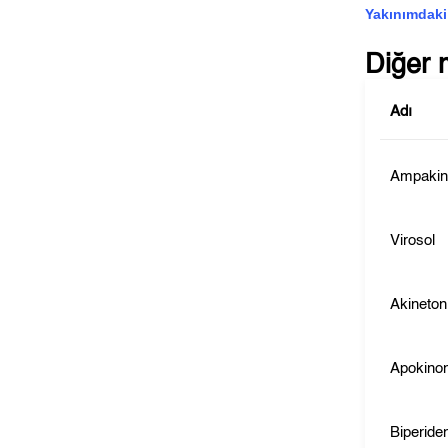
Yakınımdaki
Diğer 
Adı
Ampaki
Virosol
Akineton
Apokino
Biperide