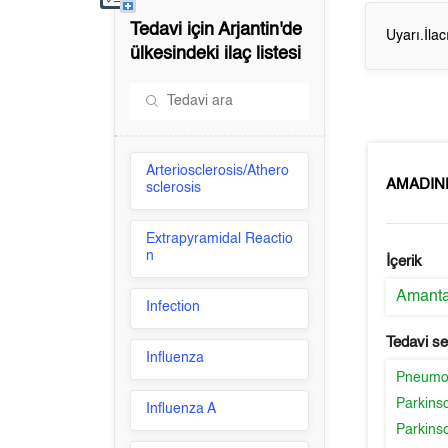
Tedavi için
Arjantin'de
Uyarı.İla
ülkesindeki ilaç listesi
Arteriosclerosis/Athero
AMADIN
sclerosis
Extrapyramidal Reactio
n
İçerik
Amanta
Infection
Tedavi s
Influenza
Pneumon
Parkins
Influenza A
Parkins