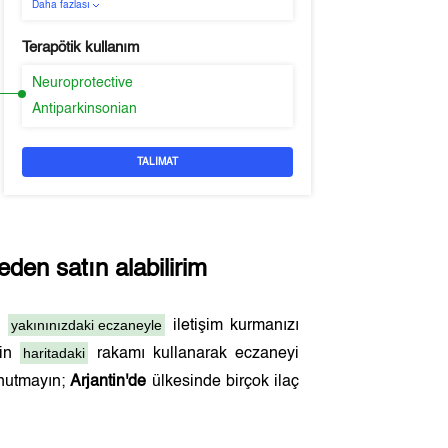
Daha fazlası
Terapötik kullanım
Neuroprotective
Antiparkinsonian
TALIMAT
den satın alabilirim
yakınınızdaki eczaneyle
en
iletişim kurmanızı
haritadaki
çin
rakamı kullanarak eczaneyi
unutmayın;
Arjantin'de
ülkesinde birçok ilaç