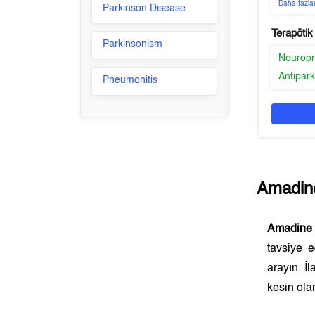
Daha fazla
Parkinson Disease
Terapötik
Parkinsonism
Neuropr
Antipar
Pneumonitis
Amadin
Amadine
tavsiye 
arayın. İ
kesin olar