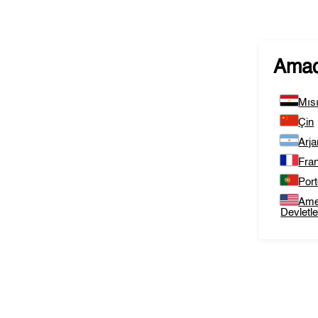
Amad
Mısı
Çin
Arja
Fra
Port
Amer
Devletle