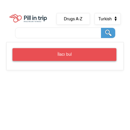
Drugs A-Z
Turkish
İlacı bul