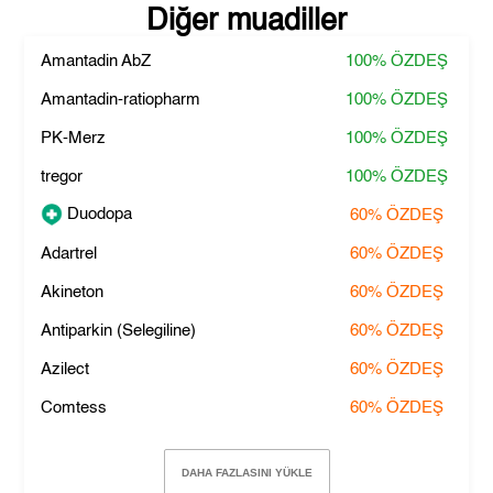
Diğer muadiller
Amantadin AbZ
100%
ÖZDEŞ
Amantadin-ratiopharm
100%
ÖZDEŞ
PK-Merz
100%
ÖZDEŞ
tregor
100%
ÖZDEŞ
Duodopa
60%
ÖZDEŞ
Adartrel
60%
ÖZDEŞ
Akineton
60%
ÖZDEŞ
Antiparkin (Selegiline)
60%
ÖZDEŞ
Azilect
60%
ÖZDEŞ
Comtess
60%
ÖZDEŞ
DAHA FAZLASINI YÜKLE