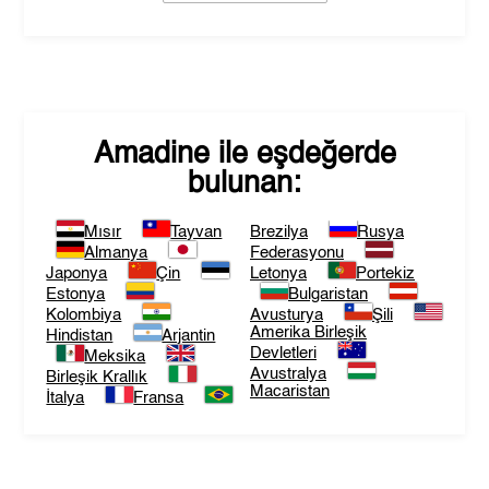
Amadine
ile eşdeğerde
bulunan:
Mısır
Tayvan
Brezilya
Rusya
Almanya
Federasyonu
Japonya
Çin
Letonya
Portekiz
Estonya
Bulgaristan
Kolombiya
Avusturya
Şili
Amerika Birleşik
Hindistan
Arjantin
Devletleri
Meksika
Avustralya
Birleşik Krallık
Macaristan
İtalya
Fransa