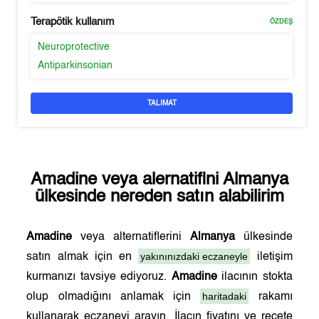
Terapötik kullanım
ÖZDEŞ
Neuroprotective
Antiparkinsonian
TALIMAT
Amadine
veya alernatifini
Almanya
ülkesinde nereden satın alabilirim
Amadine
veya alternatiflerini
Almanya
ülkesinde
yakınınızdaki eczaneyle
satın almak için en
iletişim
kurmanızı tavsiye ediyoruz.
Amadine
ilacının stokta
haritadaki
olup olmadığını anlamak için
rakamı
kullanarak eczaneyi arayın. İlacın fiyatını ve reçete