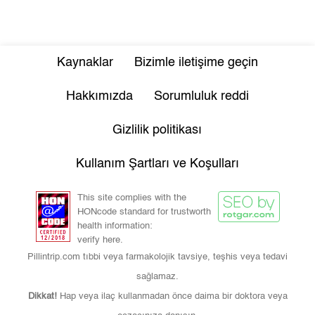
Kaynaklar
Bizimle iletişime geçin
Hakkımızda
Sorumluluk reddi
Gizlilik politikası
Kullanım Şartları ve Koşulları
This site complies with the
HONcode standard for trustworth
health information:
verify here.
Pillintrip.com tıbbi veya farmakolojik tavsiye, teşhis veya tedavi
sağlamaz.
Dikkat!
Hap veya ilaç kullanmadan önce daima bir doktora veya