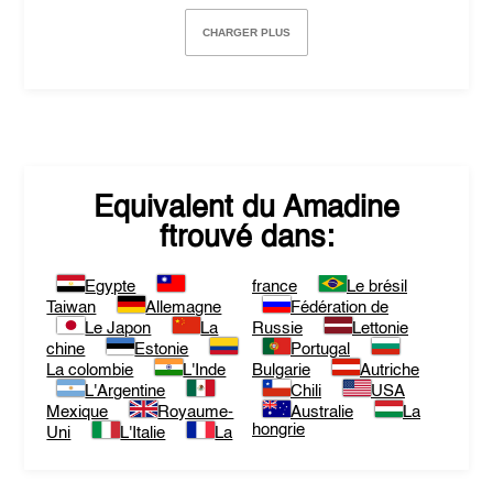
CHARGER PLUS
Equivalent du
Amadine
ftrouvé dans:
Egypte
france
Le brésil
Taiwan
Allemagne
Fédération de
Le Japon
La
Russie
Lettonie
chine
Estonie
Portugal
La colombie
L'Inde
Bulgarie
Autriche
L'Argentine
Chili
USA
Mexique
Royaume-
Australie
La
hongrie
Uni
L'Italie
La