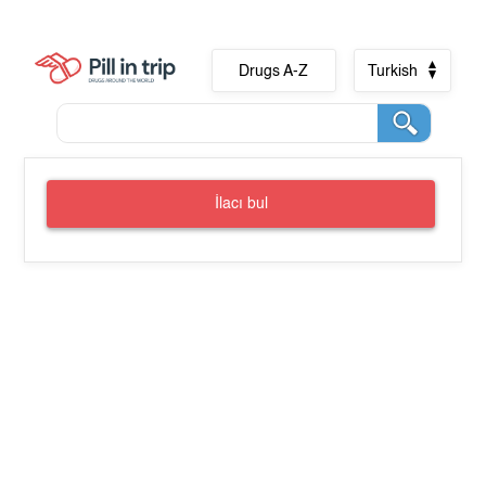
Drugs A-Z
Turkish
İlacı bul