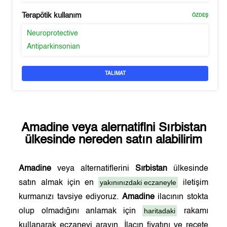
Terapötik kullanım
ÖZDEŞ
Neuroprotective
Antiparkinsonian
TALIMAT
Amadine
veya alernatifini
Sırbistan
ülkesinde nereden satın alabilirim
Amadine
veya alternatiflerini
Sırbistan
ülkesinde
yakınınızdaki eczaneyle
satın almak için en
iletişim
kurmanızı tavsiye ediyoruz.
Amadine
ilacının stokta
haritadaki
olup olmadığını anlamak için
rakamı
kullanarak eczaneyi arayın. İlacın fiyatını ve reçete