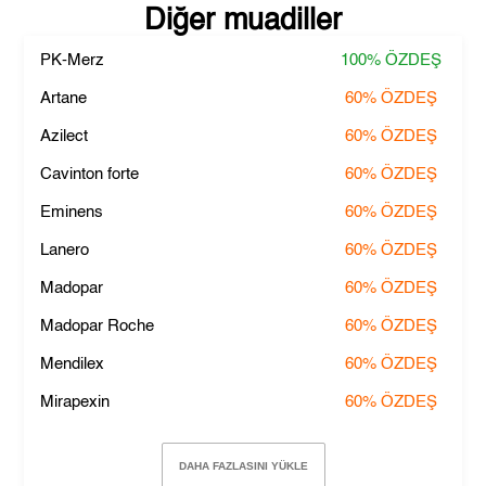
Diğer muadiller
PK-Merz
100%
ÖZDEŞ
Artane
60%
ÖZDEŞ
Azilect
60%
ÖZDEŞ
Cavinton forte
60%
ÖZDEŞ
Eminens
60%
ÖZDEŞ
Lanero
60%
ÖZDEŞ
Madopar
60%
ÖZDEŞ
Madopar Roche
60%
ÖZDEŞ
Mendilex
60%
ÖZDEŞ
Mirapexin
60%
ÖZDEŞ
DAHA FAZLASINI YÜKLE