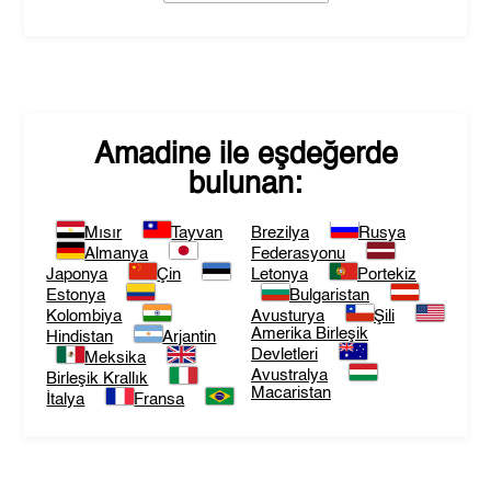
Amadine
ile eşdeğerde
bulunan:
Mısır
Tayvan
Brezilya
Rusya
Almanya
Federasyonu
Japonya
Çin
Letonya
Portekiz
Estonya
Bulgaristan
Kolombiya
Avusturya
Şili
Amerika Birleşik
Hindistan
Arjantin
Devletleri
Meksika
Avustralya
Birleşik Krallık
Macaristan
İtalya
Fransa